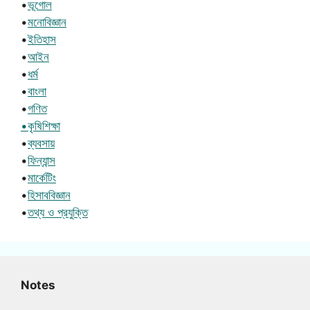
•
ভূগোল
•
মনোবিজ্ঞান
•
ইতিহাস
•
আইন
•
ধর্ম
•
বাংলা
•
গণিত
•কৃষিশিক্ষা
•
ব্যবসায়
•
ফিন্যান্স
•
মার্কেটিং
•
হিসাববিজ্ঞান
•
তথ্য ও প্রযুক্তি
Notes