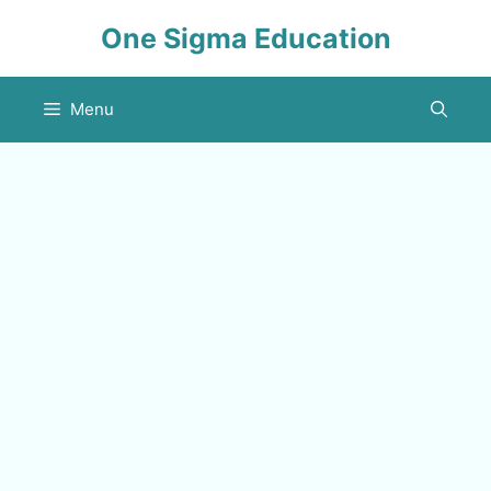
Skip
One Sigma Education
to
content
Menu