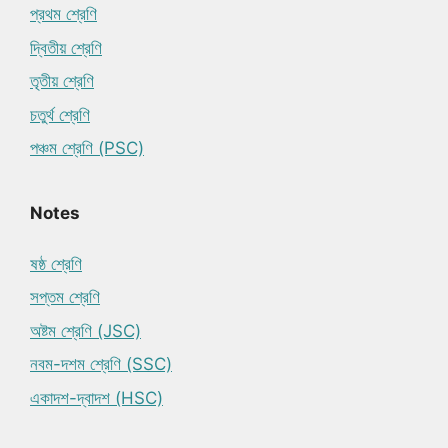
প্রথম শ্রেণি
দ্বিতীয় শ্রেণি
তৃতীয় শ্রেণি
চতুর্থ শ্রেণি
পঞ্চম শ্রেণি (PSC)
Notes
ষষ্ঠ শ্রেণি
সপ্তম শ্রেণি
অষ্টম শ্রেণি (JSC)
নবম-দশম শ্রেণি (SSC)
একাদশ-দ্বাদশ (HSC)