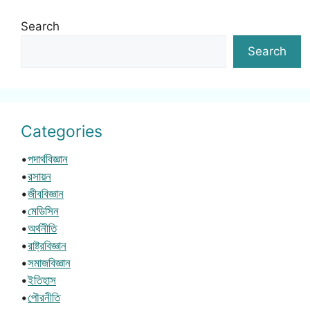
Search
Search
Categories
•
পদার্থবিজ্ঞান
•
রসায়ন
•
জীববিজ্ঞান
•
মেডিসিন
•
অর্থনীতি
•
রাষ্ট্রবিজ্ঞান
•
সমাজবিজ্ঞান
•
ইতিহাস
•
পৌরনীতি