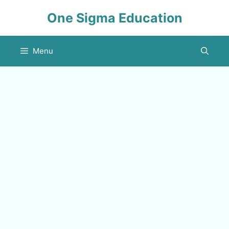
Skip
One Sigma Education
to
content
Menu