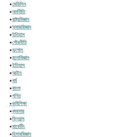
•
মেডিসিন
•
অর্থনীতি
•
রাষ্ট্রবিজ্ঞান
•
সমাজবিজ্ঞান
•
ইতিহাস
•
পৌরনীতি
•
ভূগোল
•
মনোবিজ্ঞান
•
ইতিহাস
•
আইন
•
ধর্ম
•
বাংলা
•
গণিত
•কৃষিশিক্ষা
•
ব্যবসায়
•
ফিন্যান্স
•
মার্কেটিং
•
হিসাববিজ্ঞান