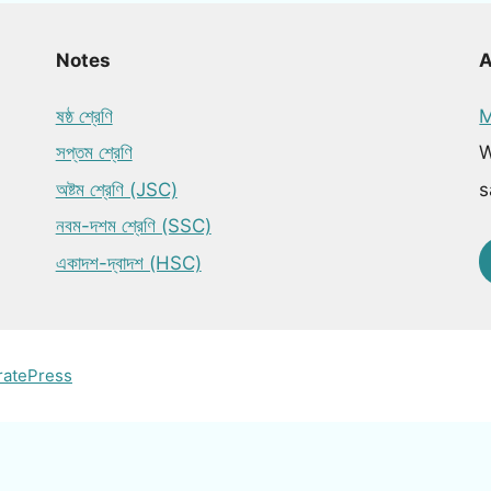
Notes
ষষ্ঠ শ্রেণি
M
সপ্তম শ্রেণি
W
অষ্টম শ্রেণি (JSC)
s
নবম-দশম শ্রেণি (SSC)
একাদশ-দ্বাদশ (HSC)
ratePress