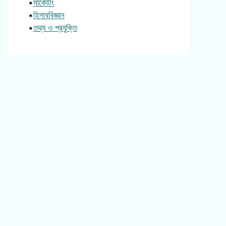
•
মার্কেটিং
•
হিসাববিজ্ঞান
•
তথ্য ও প্রযুক্তি