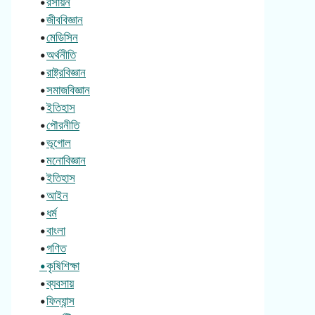
•
রসায়ন
•
জীববিজ্ঞান
•
মেডিসিন
•
অর্থনীতি
•
রাষ্ট্রবিজ্ঞান
•
সমাজবিজ্ঞান
•
ইতিহাস
•
পৌরনীতি
•
ভূগোল
•
মনোবিজ্ঞান
•
ইতিহাস
•
আইন
•
ধর্ম
•
বাংলা
•
গণিত
•কৃষিশিক্ষা
•
ব্যবসায়
•
ফিন্যান্স