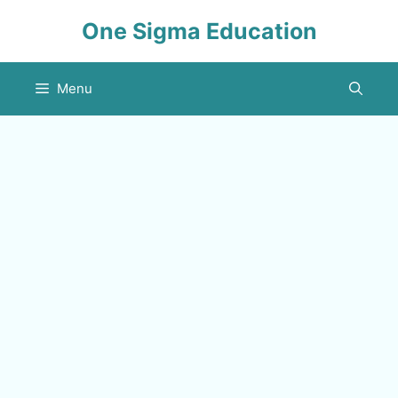
Skip
One Sigma Education
to
content
Menu