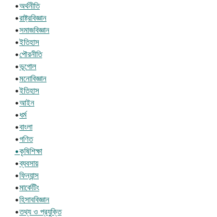
•
অর্থনীতি
•
রাষ্ট্রবিজ্ঞান
•
সমাজবিজ্ঞান
•
ইতিহাস
•
পৌরনীতি
•
ভূগোল
•
মনোবিজ্ঞান
•
ইতিহাস
•
আইন
•
ধর্ম
•
বাংলা
•
গণিত
•কৃষিশিক্ষা
•
ব্যবসায়
•
ফিন্যান্স
•
মার্কেটিং
•
হিসাববিজ্ঞান
•
তথ্য ও প্রযুক্তি