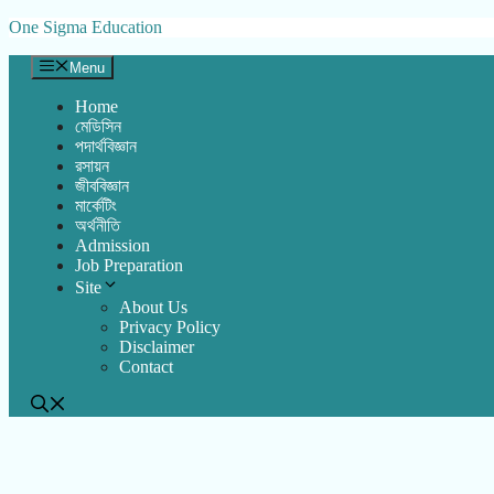
Skip
One Sigma Education
to
content
Menu
Home
মেডিসিন
পদার্থবিজ্ঞান
রসায়ন
জীববিজ্ঞান
মার্কেটিং
অর্থনীতি
Admission
Job Preparation
Site
About Us
Privacy Policy
Disclaimer
Contact