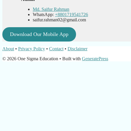
Md. Saifur Rahman
WhatsApp:
+8801719541726
saifur.rahman02@gmail.com
Download Our Mobile App
About
•
Privacy Policy
•
Contact
•
Disclaimer
© 2026 One Sigma Education
• Built with
GeneratePress