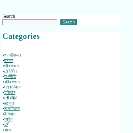
Search
Search
Categories
•
পদার্থবিজ্ঞান
•
রসায়ন
•
জীববিজ্ঞান
•
মেডিসিন
•
অর্থনীতি
•
রাষ্ট্রবিজ্ঞান
•
সমাজবিজ্ঞান
•
ইতিহাস
•
পৌরনীতি
•
ভূগোল
•
মনোবিজ্ঞান
•
ইতিহাস
•
আইন
•
ধর্ম
•
বাংলা