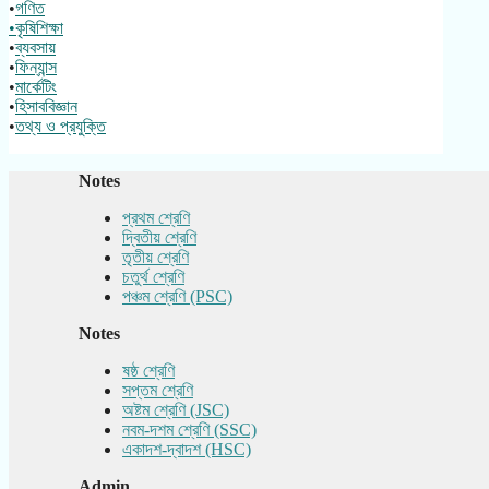
•
গণিত
•কৃষিশিক্ষা
•
ব্যবসায়
•
ফিন্যান্স
•
মার্কেটিং
•
হিসাববিজ্ঞান
•
তথ্য ও প্রযুক্তি
Notes
প্রথম শ্রেণি
দ্বিতীয় শ্রেণি
তৃতীয় শ্রেণি
চতুর্থ শ্রেণি
পঞ্চম শ্রেণি (PSC)
Notes
ষষ্ঠ শ্রেণি
সপ্তম শ্রেণি
অষ্টম শ্রেণি (JSC)
নবম-দশম শ্রেণি (SSC)
একাদশ-দ্বাদশ (HSC)
Admin