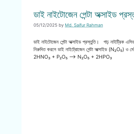
ডাই নাইটোজেন পেন্টা অক্সাইড প্রস্
05/12/2025
by
Md. Saifur Rahman
ডাই নাইটোজেন পেন্টা অক্সাইড প্রস্তুতি। গাঢ় নাইট্রিক এস
নিরুদিত করলে ডাই নাইট্রোজেন পেন্টা অক্সাইড (N₂O₅) ও
2HNO₃ + P₂O₅ —–> N₂O₅ + 2HPO₃