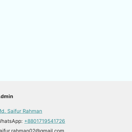
Admin
d. Saifur Rahman
hatsApp:
+8801719541726
aifur.rahman02@gmail.com