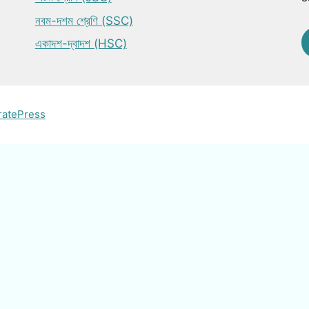
নবম-দশম শ্রেণি (SSC)
একাদশ-দ্বাদশ (HSC)
ratePress