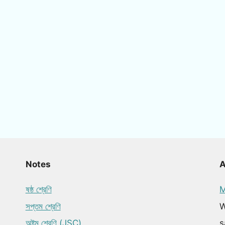
Notes
ষষ্ঠ শ্রেণি
M
সপ্তম শ্রেণি
W
অষ্টম শ্রেণি (JSC)
s