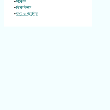
•
মার্কেটিং
•
হিসাববিজ্ঞান
•
তথ্য ও প্রযুক্তি