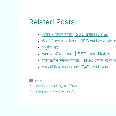
Related Posts:
এসিড - ক্ষারক সমতা | SSC রসায়ন Notes
জীবন বাঁচাতে পদার্থবিজ্ঞান | SSC পদার্থবিজ্ঞান Not
অণুজীব সার
আমাদের জীবনে রসায়ন | SSC রসায়ন Notes
ল্যাবরেটরির নিরাপদ ব্যবহার | HSC রসায়ন প্রথম
গাঢ় নাইট্রিক এসিডের সাথে P₂O₅ এর বিক্রিয়া
Categories
রসায়ন
আয়োডিনের সাথে SO₂ এর বিক্রিয়া
নাইট্রোজেন ডাই অক্সাইড প্রস্তুতি।