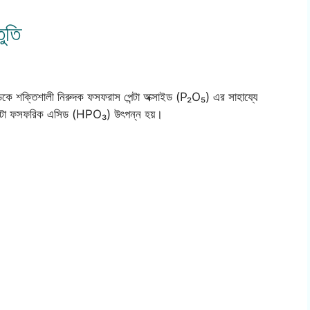
তুতি
িডকে শক্তিশালী নিরুদক ফসফরাস পেন্টা অক্সাইড (P₂O₅) এর সাহায্যে
 মেটা ফসফরিক এসিড (HPO₃) উৎপন্ন হয়।