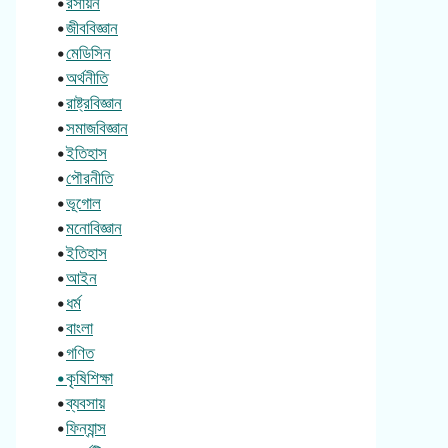
•
রসায়ন
•
জীববিজ্ঞান
•
মেডিসিন
•
অর্থনীতি
•
রাষ্ট্রবিজ্ঞান
•
সমাজবিজ্ঞান
•
ইতিহাস
•
পৌরনীতি
•
ভূগোল
•
মনোবিজ্ঞান
•
ইতিহাস
•
আইন
•
ধর্ম
•
বাংলা
•
গণিত
•কৃষিশিক্ষা
•
ব্যবসায়
•
ফিন্যান্স