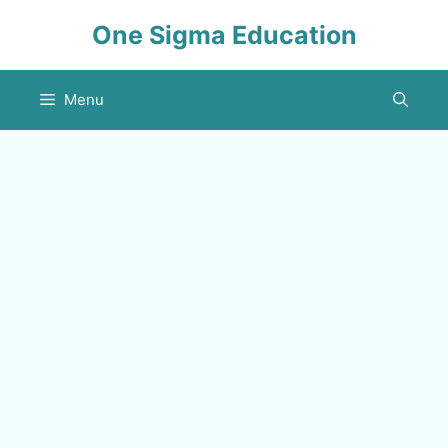
Skip
One Sigma Education
to
content
Menu