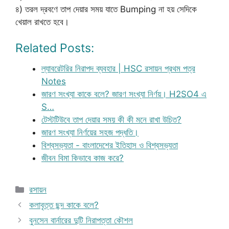
৪) তরল দ্রবণে তাপ দেয়ার সময় যাতে Bumping না হয় সেদিকে
খেয়াল রাখতে হবে।
Related Posts:
ল্যাবরেটরির নিরাপদ ব্যবহার | HSC রসায়ন প্রথম পত্র
Notes
জারণ সংখ্যা কাকে বলে? জারণ সংখ্যা নির্ণয়। H2SO4 এ
S…
টেস্টটিউবে তাপ দেয়ার সময় কী কী মনে রাখা উচিত?
জারণ সংখ্যা নির্ণয়ের সহজ পদ্ধতি।
বিশ্বসভ্যতা - বাংলাদেশের ইতিহাস ও বিশ্বসভ্যতা
জীবন বিমা কিভাবে কাজ করে?
Categories
রসায়ন
কলাবৃত্ত ছন্দ কাকে বলে?
বুনসেন বার্নারের দুটি নিরাপত্তা কৌশল