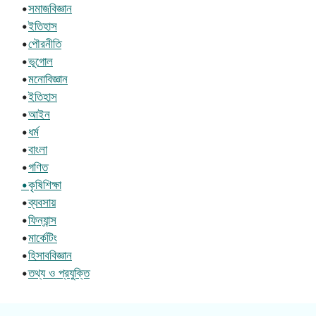
•
সমাজবিজ্ঞান
•
ইতিহাস
•
পৌরনীতি
•
ভূগোল
•
মনোবিজ্ঞান
•
ইতিহাস
•
আইন
•
ধর্ম
•
বাংলা
•
গণিত
•কৃষিশিক্ষা
•
ব্যবসায়
•
ফিন্যান্স
•
মার্কেটিং
•
হিসাববিজ্ঞান
•
তথ্য ও প্রযুক্তি