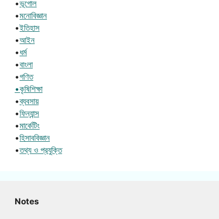
•
ভূগোল
•
মনোবিজ্ঞান
•
ইতিহাস
•
আইন
•
ধর্ম
•
বাংলা
•
গণিত
•কৃষিশিক্ষা
•
ব্যবসায়
•
ফিন্যান্স
•
মার্কেটিং
•
হিসাববিজ্ঞান
•
তথ্য ও প্রযুক্তি
Notes