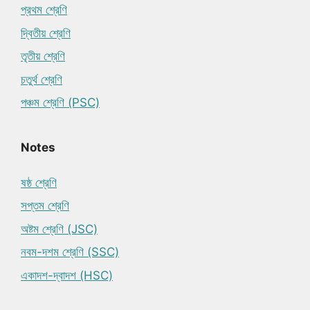
প্রথম শ্রেণি
দ্বিতীয় শ্রেণি
তৃতীয় শ্রেণি
চতুর্থ শ্রেণি
পঞ্চম শ্রেণি (PSC)
Notes
ষষ্ঠ শ্রেণি
সপ্তম শ্রেণি
অষ্টম শ্রেণি (JSC)
নবম-দশম শ্রেণি (SSC)
একাদশ-দ্বাদশ (HSC)