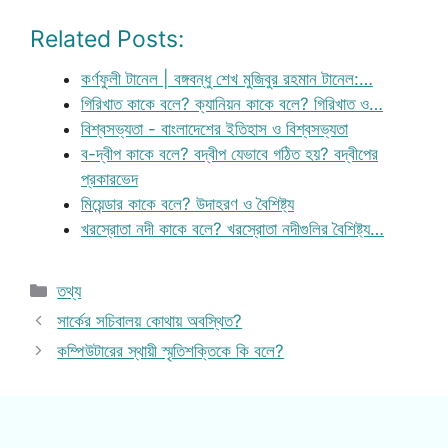
Related Posts:
কর্ণফুলী টানেল | বঙ্গবন্ধু শেখ মুজিবুর রহমান টানেল:…
গিরিখাত কাকে বলে? ক্যানিয়ন কাকে বলে? গিরিখাত ও…
বিশ্বসভ্যতা - বাংলাদেশের ইতিহাস ও বিশ্বসভ্যতা
ব-দ্বীপ কাকে বলে? বদ্বীপ যেভাবে গঠিত হয়? বদ্বীপের
প্রকারভেদ
মিয়েন্ডার কাকে বলে? উদাহরণ ও বৈশিষ্ট্য
খরস্রোতা নদী কাকে বলে? খরস্রোতা নদীগুলির বৈশিষ্ট্য…
Categories
তথ্য
সার্কের সচিবালয় কোথায় অবস্থিত?
কম্পিউটারের স্থায়ী স্মৃতিশক্তিকে কি বলে?