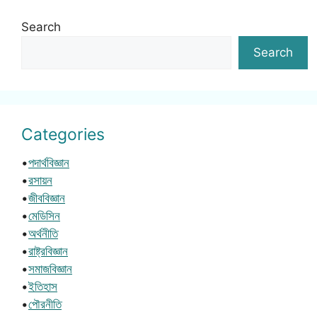
Search
Search
Categories
•
পদার্থবিজ্ঞান
•
রসায়ন
•
জীববিজ্ঞান
•
মেডিসিন
•
অর্থনীতি
•
রাষ্ট্রবিজ্ঞান
•
সমাজবিজ্ঞান
•
ইতিহাস
•
পৌরনীতি