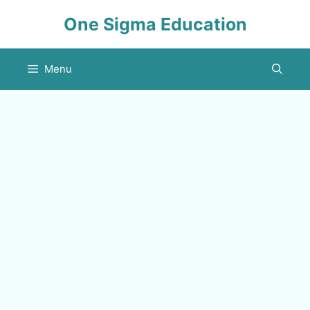
Skip
One Sigma Education
to
content
Menu