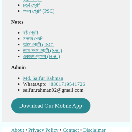
চতুর্থ শ্রেণি
পঞ্চম শ্রেণি (PSC)
Notes
ষষ্ঠ শ্রেণি
সপ্তম শ্রেণি
অষ্টম শ্রেণি (JSC)
নবম-দশম শ্রেণি (SSC)
একাদশ-দ্বাদশ (HSC)
Admin
Md. Saifur Rahman
WhatsApp:
+8801719541726
saifur.rahman02@gmail.com
Download Our Mobile App
About
•
Privacy Policy
•
Contact
•
Disclaimer