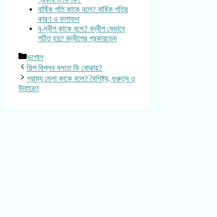
বার্ষিক গতি কাকে বলে? বার্ষিক গতির
কারণ ও ফলাফল
ব-দ্বীপ কাকে বলে? বদ্বীপ যেভাবে
গঠিত হয়? বদ্বীপের প্রকারভেদ
Categories
ভূগোল
শিল্প বিপ্লব বলতে কি বোঝায়?
গ্রাম্য মেলা কাকে বলে? বৈশিষ্ট্য, গুরুত্ব ও
উদাহরণ