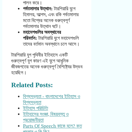
পালন করে।
পর্বতমালার উত্থান:
টারশিয়ারি যুগে
হিমালয়, আল্পস, এবং রকি পর্বতমালার
মতো বিশ্বের অনেক গুরুত্বপূর্ণ
পর্বতমালার উত্থান ঘটে।
মহাদেশগুলির অবস্থানের
পরিবর্তন:
টারশিয়ারি যুগে মহাদেশগুলি
তাদের বর্তমান অবস্থানে চলে আসে।
টারশিয়ারি যুগ পৃথিবীর ইতিহাসে একটি
গুরুত্বপূর্ণ যুগ কারণ এই যুগে আধুনিক
জীবজগতের অনেক গুরুত্বপূর্ণ বৈশিষ্ট্যের উদ্ভব
হয়েছিল।
Related Posts:
বিশ্বসভ্যতা - বাংলাদেশের ইতিহাস ও
বিশ্বসভ্যতা
ইতিহাস পরিচিতি
ইতিহাসের সংজ্ঞা, বিষয়বস্তু ও
প্রয়োজনীয়তা
Parts Of Speech কাকে বলে? কত
প্রকার ও কি কি?