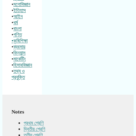
•
মনোবিজ্ঞান
•
ইতিহাস
•
আইন
•
ধর্ম
•
বাংলা
•
গণিত
•কৃষিশিক্ষা
•
ব্যবসায়
•
ফিন্যান্স
•
মার্কেটিং
•
হিসাববিজ্ঞান
•
তথ্য ও
প্রযুক্তি
Notes
প্রথম শ্রেণি
দ্বিতীয় শ্রেণি
তৃতীয় শ্রেণি