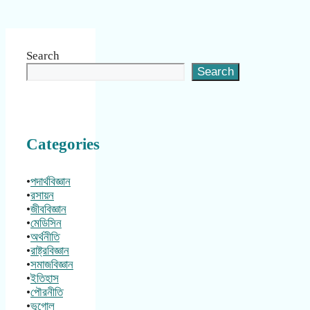
Search
Search
Categories
•
পদার্থবিজ্ঞান
•
রসায়ন
•
জীববিজ্ঞান
•
মেডিসিন
•
অর্থনীতি
•
রাষ্ট্রবিজ্ঞান
•
সমাজবিজ্ঞান
•
ইতিহাস
•
পৌরনীতি
•
ভূগোল