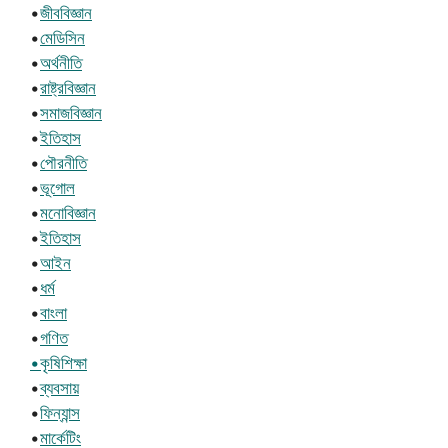
•
জীববিজ্ঞান
•
মেডিসিন
•
অর্থনীতি
•
রাষ্ট্রবিজ্ঞান
•
সমাজবিজ্ঞান
•
ইতিহাস
•
পৌরনীতি
•
ভূগোল
•
মনোবিজ্ঞান
•
ইতিহাস
•
আইন
•
ধর্ম
•
বাংলা
•
গণিত
•কৃষিশিক্ষা
•
ব্যবসায়
•
ফিন্যান্স
•
মার্কেটিং