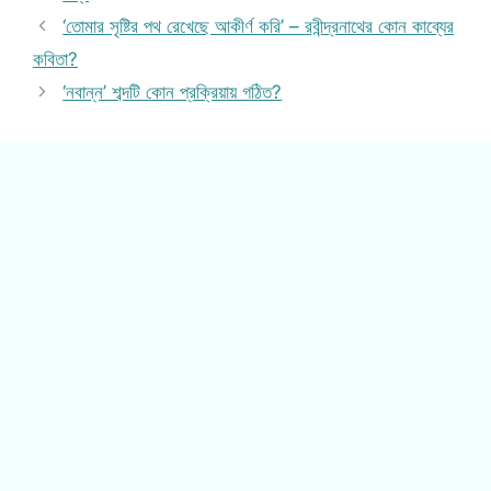
‘তোমার সৃষ্টির পথ রেখেছে আকীর্ণ করি’ – রবীন্দ্রনাথের কোন কাব্যের
কবিতা?
‘নবান্ন’ শব্দটি কোন প্রক্রিয়ায় গঠিত?