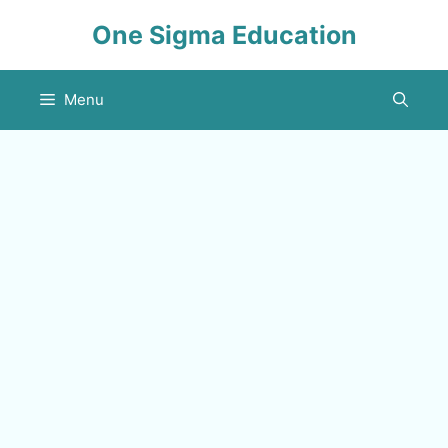
Skip
One Sigma Education
to
content
Menu