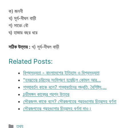
ক) জননী
খ) সূর্য-দীঘল বাড়ী
গ) সারেং বৌ
ঘ) হাজার বছর ধরে
সঠিক উত্তর :
খ) সূর্য-দীঘল বাড়ী
Related Posts:
বিশ্বসভ্যতা - বাংলাদেশের ইতিহাস ও বিশ্বসভ্যতা
"হযরতের চরিত্রে সংমিশ্রণ হয়েছিল কোমল আর…
শস্যাবর্তন কাকে বলে? শস্যাবর্তনের পদ্ধতি, বৈশিষ্ট্য,…
চন্ডীমঙ্গল কাব্যের প্রশ্ন উত্তর
সৌরজগৎ কাকে বলে? সৌরজগতের গ্রহগুলোর চিত্রসহ বর্ণনা
সৌরজগতের গ্রহগুলোর চিত্রসহ বর্ণনা দাও।
Categories
তথ্য