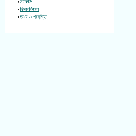
•
মার্কেটিং
•
হিসাববিজ্ঞান
•
তথ্য ও প্রযুক্তি