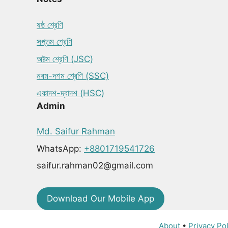
ষষ্ঠ শ্রেণি
সপ্তম শ্রেণি
অষ্টম শ্রেণি (JSC)
নবম-দশম শ্রেণি (SSC)
একাদশ-দ্বাদশ (HSC)
Admin
Md. Saifur Rahman
WhatsApp:
+8801719541726
saifur.rahman02@gmail.com
Download Our Mobile App
About
•
Privacy Pol