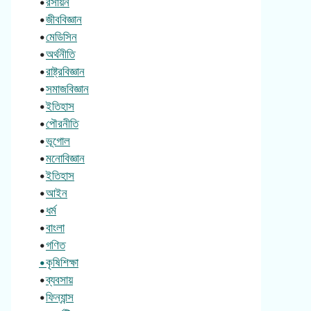
•
রসায়ন
•
জীববিজ্ঞান
•
মেডিসিন
•
অর্থনীতি
•
রাষ্ট্রবিজ্ঞান
•
সমাজবিজ্ঞান
•
ইতিহাস
•
পৌরনীতি
•
ভূগোল
•
মনোবিজ্ঞান
•
ইতিহাস
•
আইন
•
ধর্ম
•
বাংলা
•
গণিত
•কৃষিশিক্ষা
•
ব্যবসায়
•
ফিন্যান্স