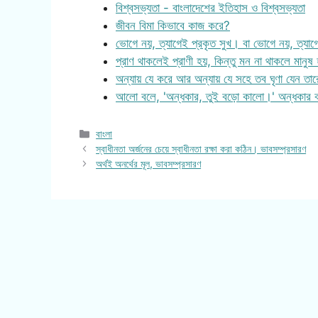
বিশ্বসভ্যতা - বাংলাদেশের ইতিহাস ও বিশ্বসভ্যতা
জীবন বিমা কিভাবে কাজ করে?
ভোগে নয়, ত্যাগেই প্রকৃত সুখ। বা ভোগে নয়, ত্যা
প্রাণ থাকলেই প্রাণী হয়, কিন্তু মন না থাকলে মানু
অন্যায় যে করে আর অন্যায় যে সহে তব ঘৃণা যেন তা
আলো বলে, 'অন্ধকার, তুই বড়ো কালো।' অন্ধকার 
Categories
বাংলা
স্বাধীনতা অর্জনের চেয়ে স্বাধীনতা রক্ষা করা কঠিন। ভাবসম্প্রসারণ
অর্থই অনর্থের মূল, ভাবসম্প্রসারণ