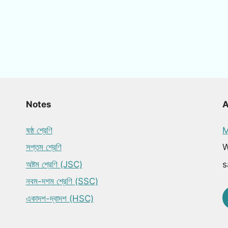
Notes
ষষ্ঠ শ্রেণি
M
সপ্তম শ্রেণি
W
অষ্টম শ্রেণি (JSC)
s
নবম-দশম শ্রেণি (SSC)
একাদশ-দ্বাদশ (HSC)