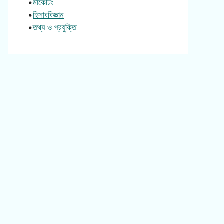
•
মার্কেটিং
•
হিসাববিজ্ঞান
•
তথ্য ও প্রযুক্তি