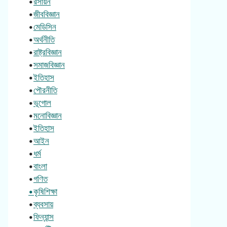
•
রসায়ন
•
জীববিজ্ঞান
•
মেডিসিন
•
অর্থনীতি
•
রাষ্ট্রবিজ্ঞান
•
সমাজবিজ্ঞান
•
ইতিহাস
•
পৌরনীতি
•
ভূগোল
•
মনোবিজ্ঞান
•
ইতিহাস
•
আইন
•
ধর্ম
•
বাংলা
•
গণিত
•কৃষিশিক্ষা
•
ব্যবসায়
•
ফিন্যান্স