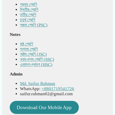
প্রথম শ্রেণি
দ্বিতীয় শ্রেণি
তৃতীয় শ্রেণি
চতুর্থ শ্রেণি
পঞ্চম শ্রেণি (PSC)
Notes
ষষ্ঠ শ্রেণি
সপ্তম শ্রেণি
অষ্টম শ্রেণি (JSC)
নবম-দশম শ্রেণি (SSC)
একাদশ-দ্বাদশ (HSC)
Admin
Md. Saifur Rahman
WhatsApp:
+8801719541726
saifur.rahman02@gmail.com
Download Our Mobile App