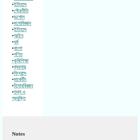
•
ইতিহাস
•
পৌরনীতি
•
ভূগোল
•
মনোবিজ্ঞান
•
ইতিহাস
•
আইন
•
ধর্ম
•
বাংলা
•
গণিত
•কৃষিশিক্ষা
•
ব্যবসায়
•
ফিন্যান্স
•
মার্কেটিং
•
হিসাববিজ্ঞান
•
তথ্য ও
প্রযুক্তি
Notes