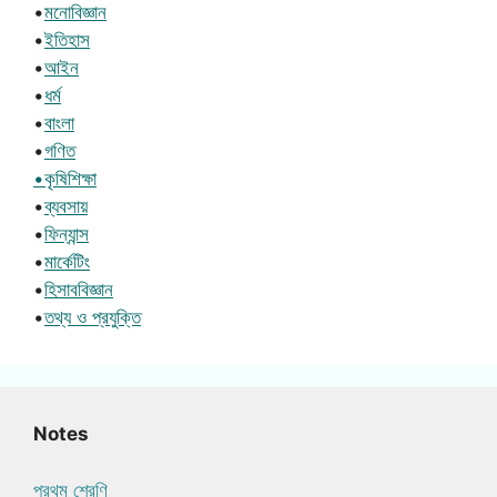
•
মনোবিজ্ঞান
•
ইতিহাস
•
আইন
•
ধর্ম
•
বাংলা
•
গণিত
•কৃষিশিক্ষা
•
ব্যবসায়
•
ফিন্যান্স
•
মার্কেটিং
•
হিসাববিজ্ঞান
•
তথ্য ও প্রযুক্তি
Notes
প্রথম শ্রেণি