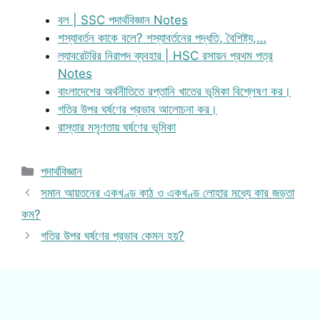
বল | SSC পদার্থবিজ্ঞান Notes
শস্যাবর্তন কাকে বলে? শস্যাবর্তনের পদ্ধতি, বৈশিষ্ট্য,…
ল্যাবরেটরির নিরাপদ ব্যবহার | HSC রসায়ন প্রথম পত্র
Notes
বাংলাদেশের অর্থনীতিতে রপ্তানি খাতের ভূমিকা বিশ্লেষণ কর।
গতির উপর ঘর্ষণের প্রভাব আলোচনা কর।
রাস্তার মসৃণতায় ঘর্ষণের ভূমিকা
Categories
পদার্থবিজ্ঞান
সমান আয়তনের একখণ্ড কাঠ ও একখণ্ড লোহার মধ্যে কার জড়তা
কম?
গতির উপর ঘর্ষণের প্রভাব কেমন হয়?