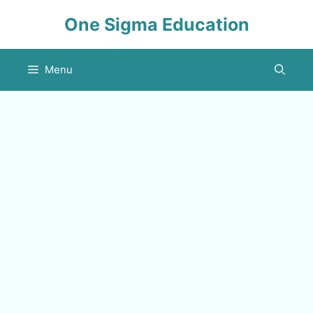
Skip
One Sigma Education
to
content
Menu