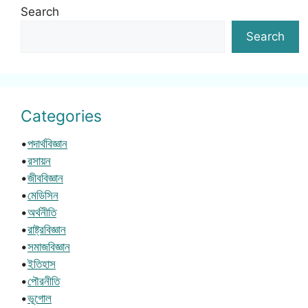
Search
Search
Categories
•
পদার্থবিজ্ঞান
•
রসায়ন
•
জীববিজ্ঞান
•
মেডিসিন
•
অর্থনীতি
•
রাষ্ট্রবিজ্ঞান
•
সমাজবিজ্ঞান
•
ইতিহাস
•
পৌরনীতি
•
ভূগোল