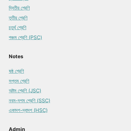
দ্বিতীয় শ্রেণি
তৃতীয় শ্রেণি
চতুর্থ শ্রেণি
পঞ্চম শ্রেণি (PSC)
Notes
ষষ্ঠ শ্রেণি
সপ্তম শ্রেণি
অষ্টম শ্রেণি (JSC)
নবম-দশম শ্রেণি (SSC)
একাদশ-দ্বাদশ (HSC)
Admin