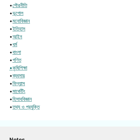
•
পৌরনীতি
•
ভূগোল
•
মনোবিজ্ঞান
•
ইতিহাস
•
আইন
•
ধর্ম
•
বাংলা
•
গণিত
•কৃষিশিক্ষা
•
ব্যবসায়
•
ফিন্যান্স
•
মার্কেটিং
•
হিসাববিজ্ঞান
•
তথ্য ও প্রযুক্তি
Notes