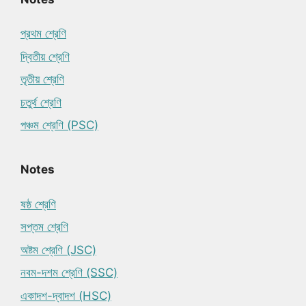
প্রথম শ্রেণি
দ্বিতীয় শ্রেণি
তৃতীয় শ্রেণি
চতুর্থ শ্রেণি
পঞ্চম শ্রেণি (PSC)
Notes
ষষ্ঠ শ্রেণি
সপ্তম শ্রেণি
অষ্টম শ্রেণি (JSC)
নবম-দশম শ্রেণি (SSC)
একাদশ-দ্বাদশ (HSC)