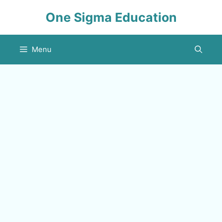
Skip
One Sigma Education
to
content
Menu