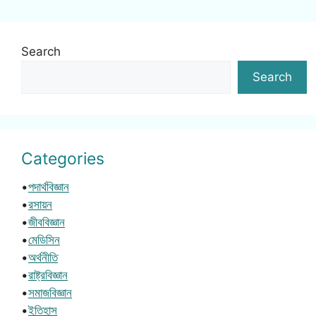
Search
Search
Categories
•
পদার্থবিজ্ঞান
•
রসায়ন
•
জীববিজ্ঞান
•
মেডিসিন
•
অর্থনীতি
•
রাষ্ট্রবিজ্ঞান
•
সমাজবিজ্ঞান
•
ইতিহাস