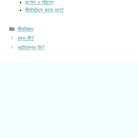
ভূগোল ও পরিবেশ
জীববৈচিত্র্য কাকে বলে?
Categories
জীববিজ্ঞান
রক্ত কী?
অটোক্লেভ কি?