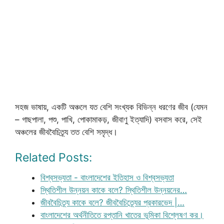
সহজ ভাষায়, একটি অঞ্চলে যত বেশি সংখ্যক বিভিন্ন ধরণের জীব (যেমন
– গাছপালা, পশু, পাখি, পোকামাকড়, জীবাণু ইত্যাদি) বসবাস করে, সেই
অঞ্চলের জীববৈচিত্র্য তত বেশি সমৃদ্ধ।
Related Posts:
বিশ্বসভ্যতা - বাংলাদেশের ইতিহাস ও বিশ্বসভ্যতা
স্থিতিশীল উন্নয়ন কাকে বলে? স্থিতিশীল উন্নয়নের…
জীববৈচিত্র্য কাকে বলে? জীববৈচিত্র্যের প্রকারভেদ |…
বাংলাদেশের অর্থনীতিতে রপ্তানি খাতের ভূমিকা বিশ্লেষণ কর।