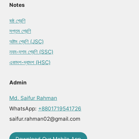
Notes
ষষ্ঠ শ্রেণি
সপ্তম শ্রেণি
অষ্টম শ্রেণি (JSC)
নবম-দশম শ্রেণি (SSC)
একাদশ-দ্বাদশ (HSC)
Admin
Md. Saifur Rahman
WhatsApp:
+8801719541726
saifur.rahman02@gmail.com