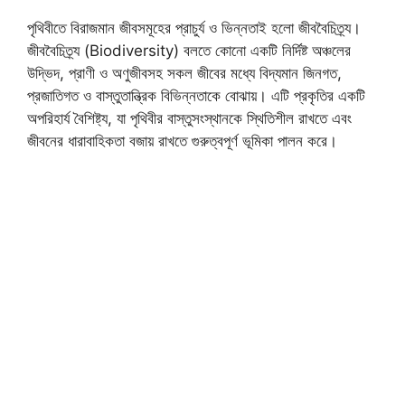
পৃথিবীতে বিরাজমান জীবসমূহের প্রাচুর্য ও ভিন্নতাই হলো জীববৈচিত্র্য।
জীববৈচিত্র্য (Biodiversity) বলতে কোনো একটি নির্দিষ্ট অঞ্চলের
উদ্ভিদ, প্রাণী ও অণুজীবসহ সকল জীবের মধ্যে বিদ্যমান জিনগত,
প্রজাতিগত ও বাস্তুতান্ত্রিক বিভিন্নতাকে বোঝায়। এটি প্রকৃতির একটি
অপরিহার্য বৈশিষ্ট্য, যা পৃথিবীর বাস্তুসংস্থানকে স্থিতিশীল রাখতে এবং
জীবনের ধারাবাহিকতা বজায় রাখতে গুরুত্বপূর্ণ ভূমিকা পালন করে।