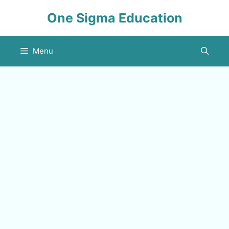
Skip
One Sigma Education
to
content
Menu