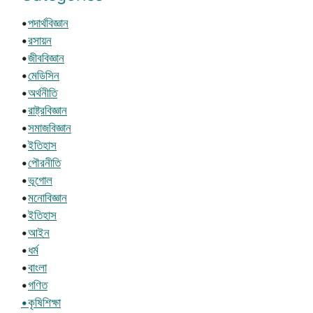
•
পদার্থবিজ্ঞান
•
রসায়ন
•
জীববিজ্ঞান
•
মেডিসিন
•
অর্থনীতি
•
রাষ্ট্রবিজ্ঞান
•
সমাজবিজ্ঞান
•
ইতিহাস
•
পৌরনীতি
•
ভূগোল
•
মনোবিজ্ঞান
•
ইতিহাস
•
আইন
•
ধর্ম
•
বাংলা
•
গণিত
•কৃষিশিক্ষা