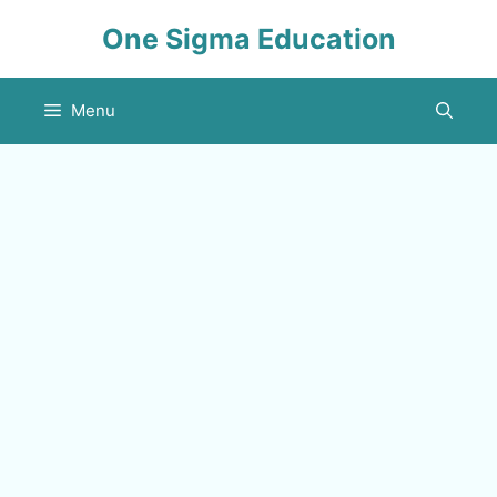
Skip
One Sigma Education
to
content
Menu