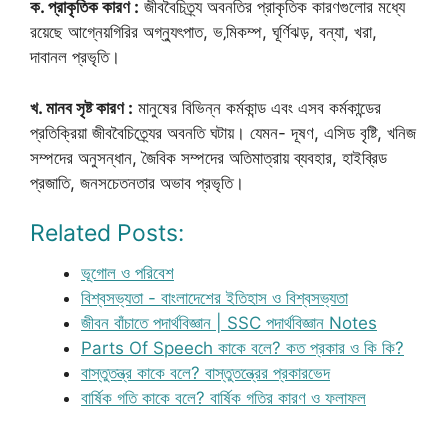
ক. প্রাকৃতিক কারণ :
জীববৈচিত্র্য অবনতির প্রাকৃতিক কারণগুলোর মধ্যে
রয়েছে আগ্নেয়গিরির অগ্ন্যুৎপাত, ভ‚মিকম্প, ঘূর্ণিঝড়, বন্যা, খরা,
দাবানল প্রভৃতি।
খ. মানব সৃষ্ট কারণ :
মানুষের বিভিন্ন কর্মকান্ড এবং এসব কর্মকান্ডের
প্রতিক্রিয়া জীববৈচিত্র্যের অবনতি ঘটায়। যেমন- দূষণ, এসিড বৃষ্টি, খনিজ
সম্পদের অনুসন্ধান, জৈবিক সম্পদের অতিমাত্রায় ব্যবহার, হাইব্রিড
প্রজাতি, জনসচেতনতার অভাব প্রভৃতি।
Related Posts:
ভূগোল ও পরিবেশ
বিশ্বসভ্যতা - বাংলাদেশের ইতিহাস ও বিশ্বসভ্যতা
জীবন বাঁচাতে পদার্থবিজ্ঞান | SSC পদার্থবিজ্ঞান Notes
Parts Of Speech কাকে বলে? কত প্রকার ও কি কি?
বাস্তুতন্ত্র কাকে বলে? বাস্তুতন্ত্রের প্রকারভেদ
বার্ষিক গতি কাকে বলে? বার্ষিক গতির কারণ ও ফলাফল