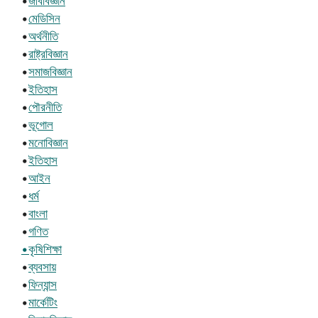
•
জীববিজ্ঞান
•
মেডিসিন
•
অর্থনীতি
•
রাষ্ট্রবিজ্ঞান
•
সমাজবিজ্ঞান
•
ইতিহাস
•
পৌরনীতি
•
ভূগোল
•
মনোবিজ্ঞান
•
ইতিহাস
•
আইন
•
ধর্ম
•
বাংলা
•
গণিত
•কৃষিশিক্ষা
•
ব্যবসায়
•
ফিন্যান্স
•
মার্কেটিং