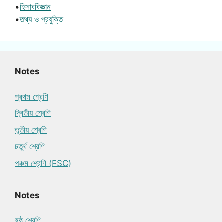
•
হিসাববিজ্ঞান
•
তথ্য ও প্রযুক্তি
Notes
প্রথম শ্রেণি
দ্বিতীয় শ্রেণি
তৃতীয় শ্রেণি
চতুর্থ শ্রেণি
পঞ্চম শ্রেণি (PSC)
Notes
ষষ্ঠ শ্রেণি