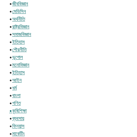
•
জীববিজ্ঞান
•
মেডিসিন
•
অর্থনীতি
•
রাষ্ট্রবিজ্ঞান
•
সমাজবিজ্ঞান
•
ইতিহাস
•
পৌরনীতি
•
ভূগোল
•
মনোবিজ্ঞান
•
ইতিহাস
•
আইন
•
ধর্ম
•
বাংলা
•
গণিত
•কৃষিশিক্ষা
•
ব্যবসায়
•
ফিন্যান্স
•
মার্কেটিং