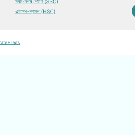
নবম-দশম শ্রেণি (SSC)
একাদশ-দ্বাদশ (HSC)
ratePress