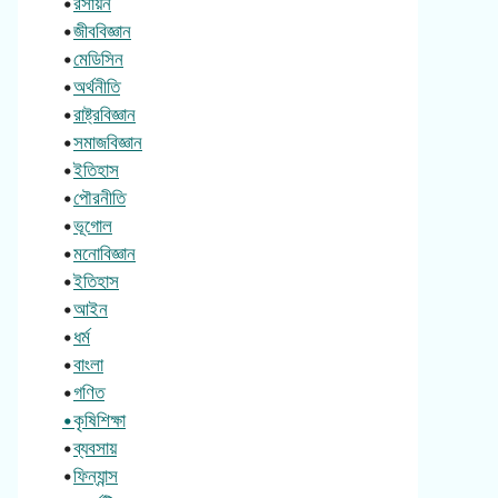
•
রসায়ন
•
জীববিজ্ঞান
•
মেডিসিন
•
অর্থনীতি
•
রাষ্ট্রবিজ্ঞান
•
সমাজবিজ্ঞান
•
ইতিহাস
•
পৌরনীতি
•
ভূগোল
•
মনোবিজ্ঞান
•
ইতিহাস
•
আইন
•
ধর্ম
•
বাংলা
•
গণিত
•কৃষিশিক্ষা
•
ব্যবসায়
•
ফিন্যান্স