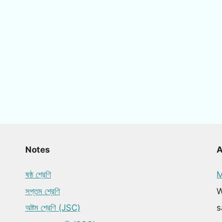
Notes
ষষ্ঠ শ্রেণি
M
সপ্তম শ্রেণি
W
অষ্টম শ্রেণি (JSC)
s