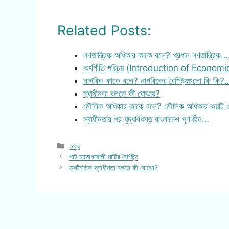
Related Posts:
গণতান্ত্রিক অধিকার কাকে বলে? প্রধান গণতান্ত্রিক…
অর্থনীতি পরিচয় (Introduction of Economi
নাগরিক কাকে বলে? নাগরিকের বৈশিষ্ট্যগুলো কি কি?
স্বাধীনতা বলতে কী বোঝায়?
মৌলিক অধিকার কাকে বলে? মৌলিক অধিকার কয়টি 
স্বাধীনতার পর যুদ্ধবিধস্ত বাংলাদেশ পূণর্গঠন…
Categories
তথ্য
পাট চাষোপযোগী মাটির বৈশিষ্ট্য
অর্থনৈতিক স্বাধীনতা বলতে কী বোঝো?