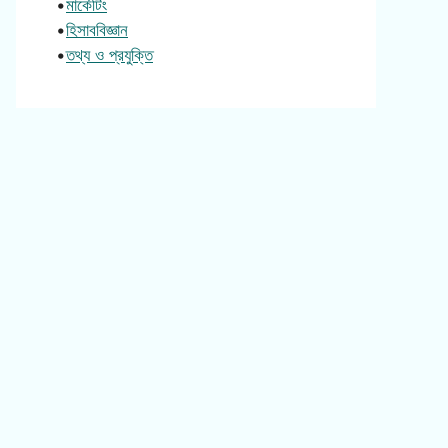
•
মার্কেটিং
•
হিসাববিজ্ঞান
•
তথ্য ও প্রযুক্তি