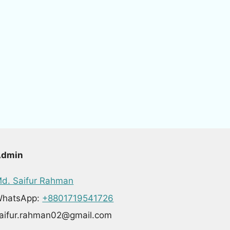
Admin
d. Saifur Rahman
hatsApp:
+8801719541726
aifur.rahman02@gmail.com