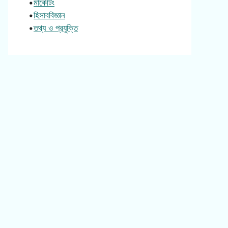
•
মার্কেটিং
•
হিসাববিজ্ঞান
•
তথ্য ও প্রযুক্তি