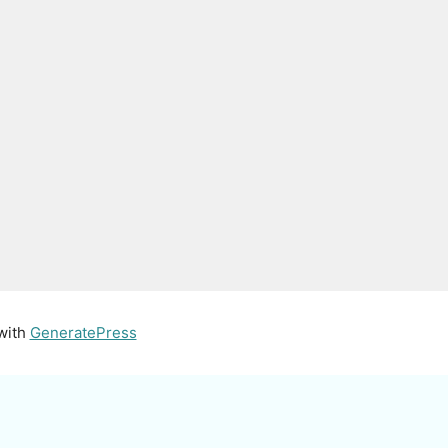
 with
GeneratePress