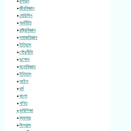
•
রসায়ন
•
জীববিজ্ঞান
•
মেডিসিন
•
অর্থনীতি
•
রাষ্ট্রবিজ্ঞান
•
সমাজবিজ্ঞান
•
ইতিহাস
•
পৌরনীতি
•
ভূগোল
•
মনোবিজ্ঞান
•
ইতিহাস
•
আইন
•
ধর্ম
•
বাংলা
•
গণিত
•কৃষিশিক্ষা
•
ব্যবসায়
•
ফিন্যান্স