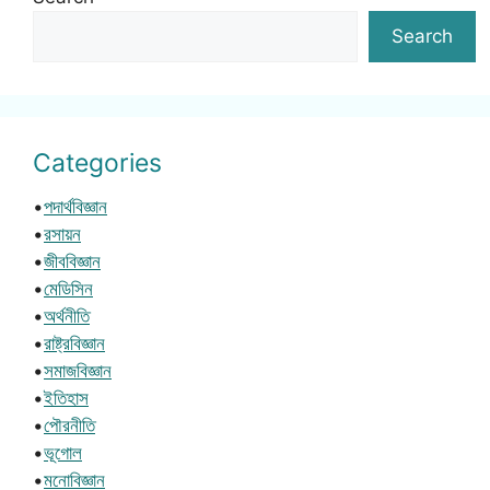
Search
Categories
•
পদার্থবিজ্ঞান
•
রসায়ন
•
জীববিজ্ঞান
•
মেডিসিন
•
অর্থনীতি
•
রাষ্ট্রবিজ্ঞান
•
সমাজবিজ্ঞান
•
ইতিহাস
•
পৌরনীতি
•
ভূগোল
•
মনোবিজ্ঞান