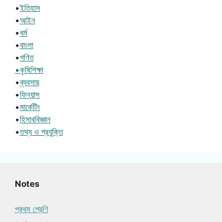
•
ইতিহাস
•
আইন
•
ধর্ম
•
বাংলা
•
গণিত
•কৃষিশিক্ষা
•
ব্যবসায়
•
ফিন্যান্স
•
মার্কেটিং
•
হিসাববিজ্ঞান
•
তথ্য ও প্রযুক্তি
Notes
প্রথম শ্রেণি