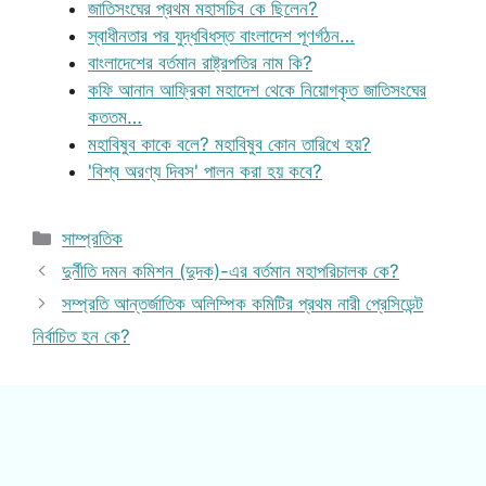
জাতিসংঘের প্রথম মহাসচিব কে ছিলেন?
স্বাধীনতার পর যুদ্ধবিধস্ত বাংলাদেশ পূণর্গঠন…
বাংলাদেশের বর্তমান রাষ্ট্রপতির নাম কি?
কফি আনান আফ্রিকা মহাদেশ থেকে নিয়োগকৃত জাতিসংঘের
কততম…
মহাবিষুব কাকে বলে? মহাবিষুব কোন তারিখে হয়?
'বিশ্ব অরণ্য দিবস' পালন করা হয় কবে?
Categories
সাম্প্রতিক
দুর্নীতি দমন কমিশন (দুদক)-এর বর্তমান মহাপরিচালক কে?
সম্প্রতি আন্তর্জাতিক অলিম্পিক কমিটির প্রথম নারী প্রেসিডেন্ট
নির্বাচিত হন কে?