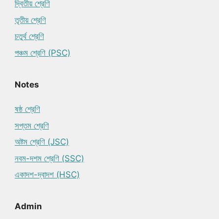
দ্বিতীয় শ্রেণি
তৃতীয় শ্রেণি
চতুর্থ শ্রেণি
পঞ্চম শ্রেণি (PSC)
Notes
ষষ্ঠ শ্রেণি
সপ্তম শ্রেণি
অষ্টম শ্রেণি (JSC)
নবম-দশম শ্রেণি (SSC)
একাদশ-দ্বাদশ (HSC)
Admin