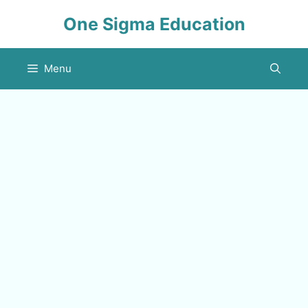
Skip
One Sigma Education
to
content
Menu