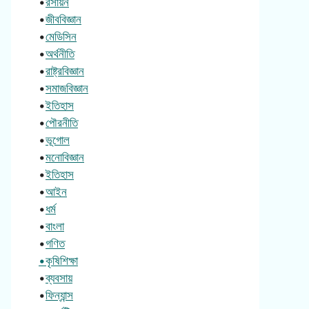
•
রসায়ন
•
জীববিজ্ঞান
•
মেডিসিন
•
অর্থনীতি
•
রাষ্ট্রবিজ্ঞান
•
সমাজবিজ্ঞান
•
ইতিহাস
•
পৌরনীতি
•
ভূগোল
•
মনোবিজ্ঞান
•
ইতিহাস
•
আইন
•
ধর্ম
•
বাংলা
•
গণিত
•কৃষিশিক্ষা
•
ব্যবসায়
•
ফিন্যান্স