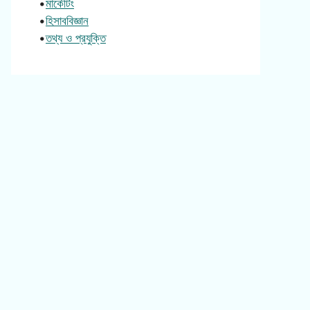
•
মার্কেটিং
•
হিসাববিজ্ঞান
•
তথ্য ও প্রযুক্তি