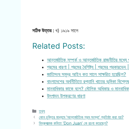
সঠিক উত্তর :
খ) ১৯১৯ সালে
Related Posts:
আন্তর্জাতিক সম্পর্ক ও আন্তর্জাতিক রাজনীতির মধ্যে পা
শ্রমের ধারণা | শ্রমের বৈশিষ্ট্য | শ্রমের প্রকারভেদ
জাতিসংঘ সমুদ্র আইন কত সালে সাক্ষরিত হয়েছিল?
বাংলাদেশের অর্থনীতিতে রপ্তানি খাতের ভূমিকা বিশ্ল
মানবাধিকার কাকে বলে? মৌলিক অধিকার ও মানবাধি
উৎপাদন উপকরণের ধারণা
Categories
তথ্য
কোন চুক্তির মাধ্যমে ‘আন্তর্জাতিক শ্রম সংস্থা’ প্রতিষ্ঠা করা হয়?
বিদ্রুপাত্মক কবিতা ‘Don Juan’ কে রচনা করেছেন?