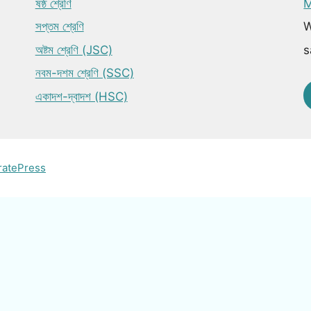
ষষ্ঠ শ্রেণি
M
সপ্তম শ্রেণি
W
অষ্টম শ্রেণি (JSC)
s
নবম-দশম শ্রেণি (SSC)
একাদশ-দ্বাদশ (HSC)
ratePress