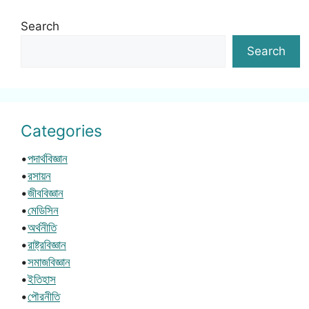
Search
Search
Categories
•
পদার্থবিজ্ঞান
•
রসায়ন
•
জীববিজ্ঞান
•
মেডিসিন
•
অর্থনীতি
•
রাষ্ট্রবিজ্ঞান
•
সমাজবিজ্ঞান
•
ইতিহাস
•
পৌরনীতি