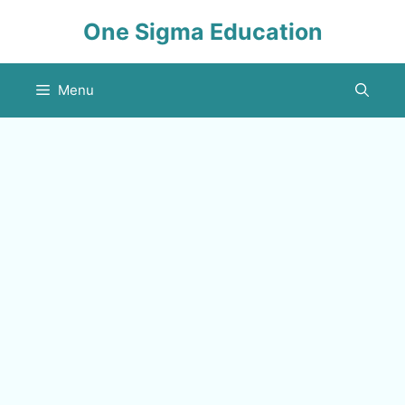
Skip
One Sigma Education
to
content
Menu