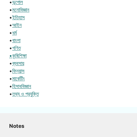
•
ভূগোল
•
মনোবিজ্ঞান
•
ইতিহাস
•
আইন
•
ধর্ম
•
বাংলা
•
গণিত
•কৃষিশিক্ষা
•
ব্যবসায়
•
ফিন্যান্স
•
মার্কেটিং
•
হিসাববিজ্ঞান
•
তথ্য ও প্রযুক্তি
Notes