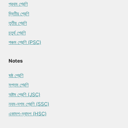
প্রথম শ্রেণি
দ্বিতীয় শ্রেণি
তৃতীয় শ্রেণি
চতুর্থ শ্রেণি
পঞ্চম শ্রেণি (PSC)
Notes
ষষ্ঠ শ্রেণি
সপ্তম শ্রেণি
অষ্টম শ্রেণি (JSC)
নবম-দশম শ্রেণি (SSC)
একাদশ-দ্বাদশ (HSC)