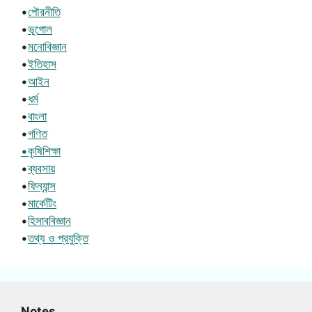
•
পৌরনীতি
•
ভূগোল
•
মনোবিজ্ঞান
•
ইতিহাস
•
আইন
•
ধর্ম
•
বাংলা
•
গণিত
•কৃষিশিক্ষা
•
ব্যবসায়
•
ফিন্যান্স
•
মার্কেটিং
•
হিসাববিজ্ঞান
•
তথ্য ও প্রযুক্তি
Notes