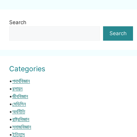
Search
Search
Categories
•
পদার্থবিজ্ঞান
•
রসায়ন
•
জীববিজ্ঞান
•
মেডিসিন
•
অর্থনীতি
•
রাষ্ট্রবিজ্ঞান
•
সমাজবিজ্ঞান
•
ইতিহাস