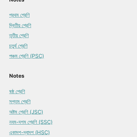
প্রথম শ্রেণি
দ্বিতীয় শ্রেণি
তৃতীয় শ্রেণি
চতুর্থ শ্রেণি
পঞ্চম শ্রেণি (PSC)
Notes
ষষ্ঠ শ্রেণি
সপ্তম শ্রেণি
অষ্টম শ্রেণি (JSC)
নবম-দশম শ্রেণি (SSC)
একাদশ-দ্বাদশ (HSC)