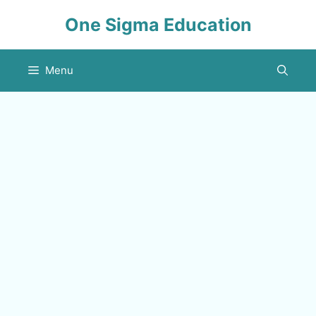
Skip
One Sigma Education
to
content
Menu