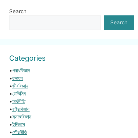
Search
Search
Categories
•
পদার্থবিজ্ঞান
•
রসায়ন
•
জীববিজ্ঞান
•
মেডিসিন
•
অর্থনীতি
•
রাষ্ট্রবিজ্ঞান
•
সমাজবিজ্ঞান
•
ইতিহাস
•
পৌরনীতি