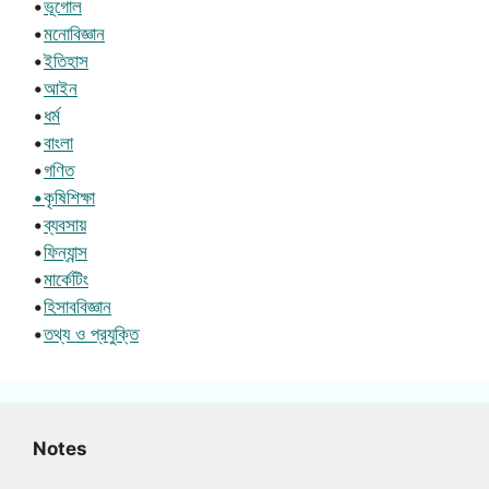
•
ভূগোল
•
মনোবিজ্ঞান
•
ইতিহাস
•
আইন
•
ধর্ম
•
বাংলা
•
গণিত
•কৃষিশিক্ষা
•
ব্যবসায়
•
ফিন্যান্স
•
মার্কেটিং
•
হিসাববিজ্ঞান
•
তথ্য ও প্রযুক্তি
Notes