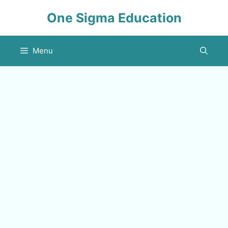
Skip
One Sigma Education
to
content
Menu