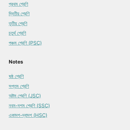
প্রথম শ্রেণি
দ্বিতীয় শ্রেণি
তৃতীয় শ্রেণি
চতুর্থ শ্রেণি
পঞ্চম শ্রেণি (PSC)
Notes
ষষ্ঠ শ্রেণি
সপ্তম শ্রেণি
অষ্টম শ্রেণি (JSC)
নবম-দশম শ্রেণি (SSC)
একাদশ-দ্বাদশ (HSC)