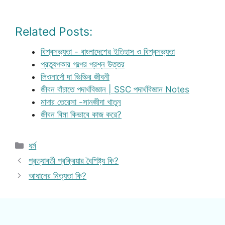
Related Posts:
বিশ্বসভ্যতা - বাংলাদেশের ইতিহাস ও বিশ্বসভ্যতা
প্রত্যুপকার গল্পের প্রশ্ন উত্তর
লিওনার্দো দা ভিঞ্চির জীবনী
জীবন বাঁচাতে পদার্থবিজ্ঞান | SSC পদার্থবিজ্ঞান Notes
মাদার তেরেসা -সানজীদা খাতুন
জীবন বিমা কিভাবে কাজ করে?
Categories
ধর্ম
প্রত্যাবর্তী প্রক্রিয়ার বৈশিষ্ট্য কি?
আধানের নিত্যতা কি?