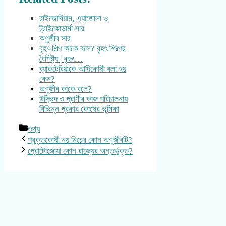
রাইজোবিয়াম, এ্যাজোলা ও
ট্রাইকোডার্মা সার
অণুজীব সার
বৃহৎ শিল্প কাকে বলে? বৃহৎ শিল্পের
বৈশিষ্ট্য | বৃহৎ…
ব্যাকটেরিয়াকে আদিকোষী বলা হয়
কেন?
অণুজীব কাকে বলে?
উদ্ভিদ ও প্রাণীর কাজ পরিচালনায়
বিভিন্ন প্রকার কোষের ভূমিকা
Categories
তথ্য
প্রকৃতকোষী নয় নিচের কোন অণুজীবটি?
প্রোটোজোয়া কোন রাজ্যের অন্তর্ভূক্ত?