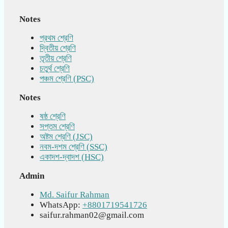
Notes
প্রথম শ্রেণি
দ্বিতীয় শ্রেণি
তৃতীয় শ্রেণি
চতুর্থ শ্রেণি
পঞ্চম শ্রেণি (PSC)
Notes
ষষ্ঠ শ্রেণি
সপ্তম শ্রেণি
অষ্টম শ্রেণি (JSC)
নবম-দশম শ্রেণি (SSC)
একাদশ-দ্বাদশ (HSC)
Admin
Md. Saifur Rahman
WhatsApp:
+8801719541726
saifur.rahman02@gmail.com