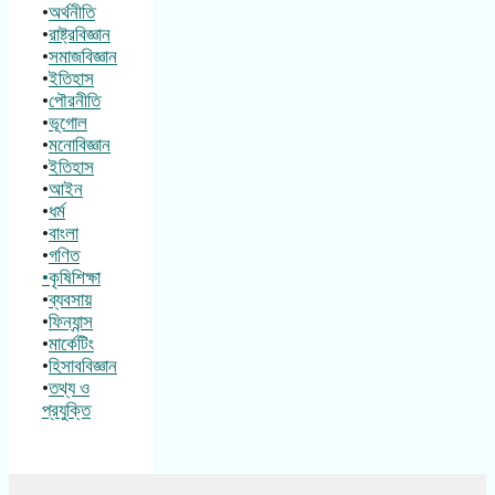
•
অর্থনীতি
•
রাষ্ট্রবিজ্ঞান
•
সমাজবিজ্ঞান
•
ইতিহাস
•
পৌরনীতি
•
ভূগোল
•
মনোবিজ্ঞান
•
ইতিহাস
•
আইন
•
ধর্ম
•
বাংলা
•
গণিত
•কৃষিশিক্ষা
•
ব্যবসায়
•
ফিন্যান্স
•
মার্কেটিং
•
হিসাববিজ্ঞান
•
তথ্য ও
প্রযুক্তি