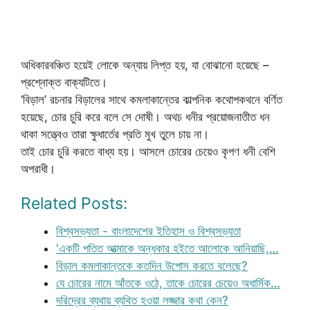
অধিকারবঞ্চিত হয়েই লোকে অন্যায় লিপ্ত হয়, যা বোঝানো হয়েছে –
প্রশ্নোক্ত বাক্যটিতে।
‘বিড়াল’ রচনার বিড়ালের সাথে কমলাকান্তের কাল্পনিক কথোপকথনে বর্ণিত
হয়েছে, চোর চুরি করে বলে সে দোষী। অথচ ধনীর প্রয়োজনাতীত ধন
থাকা সত্ত্বেও তারা ক্ষুধার্তের প্রতি মুখ তুলে চায় না।
তাই চোর চুরি করতে বাধ্য হয়। আসলে চোরের চেয়েও কৃপণ ধনী বেশি
অপরাধী।
Related Posts:
বিশ্বসভ্যতা - বাংলাদেশের ইতিহাস ও বিশ্বসভ্যতা
'একটি পতিত আত্মাকে অন্ধকার হইতে আলোকে আনিয়াছি,…
বিড়াল কমলাকান্তকে কতদিন উপোস করতে বলেছে?
যে চোরের নামে আঁতকে ওঠে, তাকে চোরের চেয়েও অধার্মিক…
দরিদ্রের ব্যথায় ব্যথিত হওয়া লজ্জার কথা কেন?