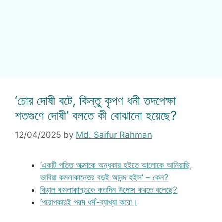
‘চোর দোষী বটে, কিন্তু কৃপণ ধনী তদপেক্ষা
শতগুণে দোষী’ বলতে কী বোঝানো হয়েছে?
12/04/2025
by
Md. Saifur Rahman
‘একটি পতিত আত্মাকে অন্ধকার হইতে আলোকে আনিয়াছি,
ভাবিয়া কমলাকান্তের বড়ই আনন্দ হইল’ – কেন?
বিড়াল কমলাকান্তকে কতদিন উপোস করতে বলেছে?
‘পরোপকারই পরম ধর্ম’-ব্যাখ্যা করো।