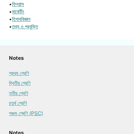
•
ফিন্যান্স
•
মার্কেটিং
•
হিসাববিজ্ঞান
•
তথ্য ও প্রযুক্তি
Notes
প্রথম শ্রেণি
দ্বিতীয় শ্রেণি
তৃতীয় শ্রেণি
চতুর্থ শ্রেণি
পঞ্চম শ্রেণি (PSC)
Notes