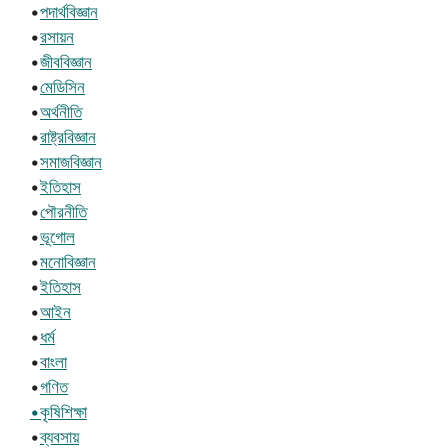
•
পদার্থবিজ্ঞান
•
রসায়ন
•
জীববিজ্ঞান
•
মেডিসিন
•
অর্থনীতি
•
রাষ্ট্রবিজ্ঞান
•
সমাজবিজ্ঞান
•
ইতিহাস
•
পৌরনীতি
•
ভূগোল
•
মনোবিজ্ঞান
•
ইতিহাস
•
আইন
•
ধর্ম
•
বাংলা
•
গণিত
•কৃষিশিক্ষা
•
ব্যবসায়