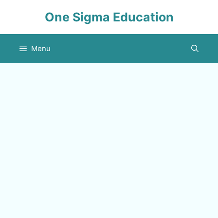
Skip
One Sigma Education
to
content
Menu