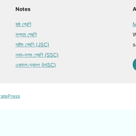
Notes
ষষ্ঠ শ্রেণি
M
সপ্তম শ্রেণি
W
অষ্টম শ্রেণি (JSC)
s
নবম-দশম শ্রেণি (SSC)
একাদশ-দ্বাদশ (HSC)
ratePress