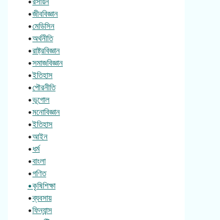
•
রসায়ন
•
জীববিজ্ঞান
•
মেডিসিন
•
অর্থনীতি
•
রাষ্ট্রবিজ্ঞান
•
সমাজবিজ্ঞান
•
ইতিহাস
•
পৌরনীতি
•
ভূগোল
•
মনোবিজ্ঞান
•
ইতিহাস
•
আইন
•
ধর্ম
•
বাংলা
•
গণিত
•কৃষিশিক্ষা
•
ব্যবসায়
•
ফিন্যান্স