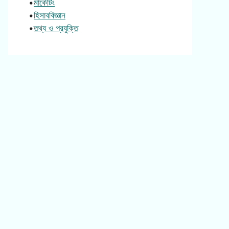
•
মার্কেটিং
•
হিসাববিজ্ঞান
•
তথ্য ও প্রযুক্তি