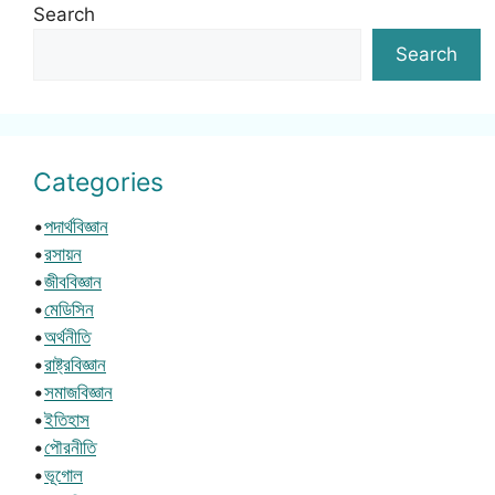
Search
Search
Categories
•
পদার্থবিজ্ঞান
•
রসায়ন
•
জীববিজ্ঞান
•
মেডিসিন
•
অর্থনীতি
•
রাষ্ট্রবিজ্ঞান
•
সমাজবিজ্ঞান
•
ইতিহাস
•
পৌরনীতি
•
ভূগোল