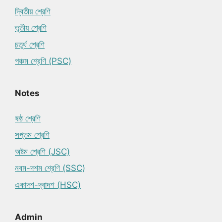
দ্বিতীয় শ্রেণি
তৃতীয় শ্রেণি
চতুর্থ শ্রেণি
পঞ্চম শ্রেণি (PSC)
Notes
ষষ্ঠ শ্রেণি
সপ্তম শ্রেণি
অষ্টম শ্রেণি (JSC)
নবম-দশম শ্রেণি (SSC)
একাদশ-দ্বাদশ (HSC)
Admin