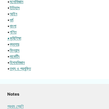
•
মনোবিজ্ঞান
•
ইতিহাস
•
আইন
•
ধর্ম
•
বাংলা
•
গণিত
•কৃষিশিক্ষা
•
ব্যবসায়
•
ফিন্যান্স
•
মার্কেটিং
•
হিসাববিজ্ঞান
•
তথ্য ও প্রযুক্তি
Notes
প্রথম শ্রেণি