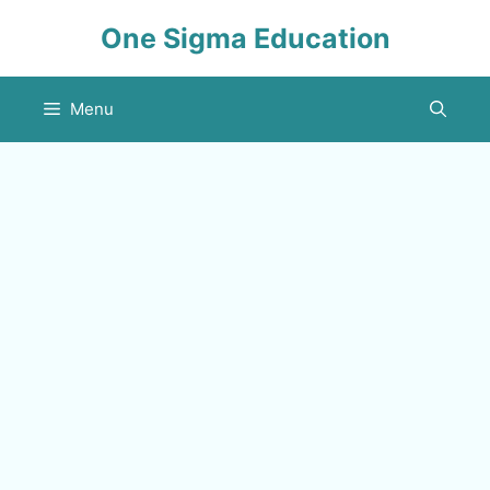
Skip
One Sigma Education
to
content
Menu