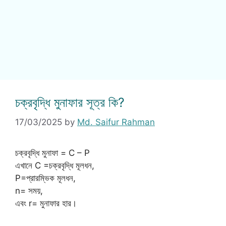
চক্রবৃদ্ধি মুনাফার সূত্র কি?
17/03/2025
by
Md. Saifur Rahman
চক্রবৃদ্ধি মুনাফা = C – P
এখানে C =চক্রবৃদ্ধি মূলধন,
P=প্রারম্ভিক মূলধন,
n= সময়,
এবং r= মুনাফার হার।