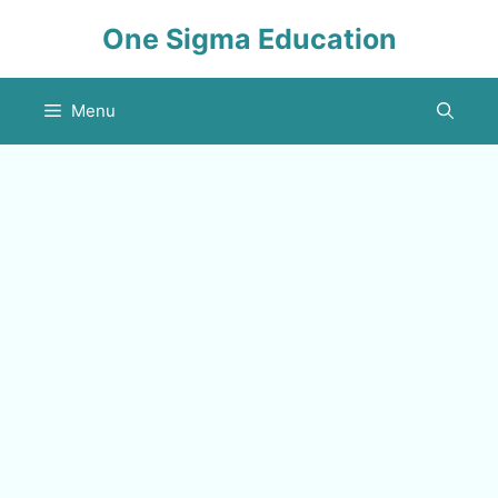
Skip
One Sigma Education
to
content
Menu