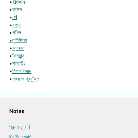
•
ইতিহাস
•
আইন
•
ধর্ম
•
বাংলা
•
গণিত
•কৃষিশিক্ষা
•
ব্যবসায়
•
ফিন্যান্স
•
মার্কেটিং
•
হিসাববিজ্ঞান
•
তথ্য ও প্রযুক্তি
Notes
প্রথম শ্রেণি
দ্বিতীয় শ্রেণি