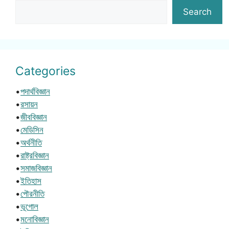
Search
Categories
•
পদার্থবিজ্ঞান
•
রসায়ন
•
জীববিজ্ঞান
•
মেডিসিন
•
অর্থনীতি
•
রাষ্ট্রবিজ্ঞান
•
সমাজবিজ্ঞান
•
ইতিহাস
•
পৌরনীতি
•
ভূগোল
•
মনোবিজ্ঞান