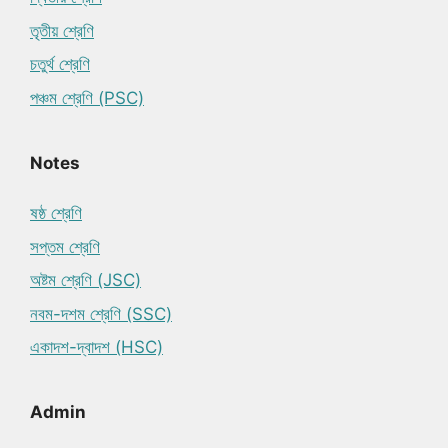
তৃতীয় শ্রেণি
চতুর্থ শ্রেণি
পঞ্চম শ্রেণি (PSC)
Notes
ষষ্ঠ শ্রেণি
সপ্তম শ্রেণি
অষ্টম শ্রেণি (JSC)
নবম-দশম শ্রেণি (SSC)
একাদশ-দ্বাদশ (HSC)
Admin