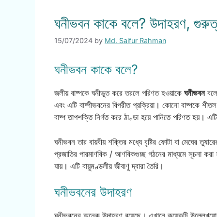
ঘনীভবন কাকে বলে? উদাহরণ, গুরুত্
15/07/2024
by
Md. Saifur Rahman
ঘনীভবন কাকে বলে?
জলীয় বাষ্পকে ঘনীভূত করে তরলে পরিণত হওয়াকে
ঘনীভবন
বলে।
এবং এটি বাষ্পীভবনের বিপরীত প্রক্রিয়া। কোনো বাষ্পকে শী
বাষ্প তাপশক্তি নির্গত করে ঠাণ্ডা হয়ে পানিতে পরিণত হয়। এট
ঘনীভবন তার বায়বীয় শক্তির মধ্যে বৃষ্টির ফোটা বা মেঘের তুষারে
প্রজাতির পারমাণবিক / আণবিকগুচ্ছ গঠনের মাধ্যমে সূচনা করা 
যায়। এটি বায়ুমণ্ডলীয় জীবাণু দ্বারা তৈরি।
ঘনীভবনের উদাহরণ
ঘনীভবনের অনেক উদাহরণ রয়েছে। এখানে কয়েকটি উল্লেখযোগ