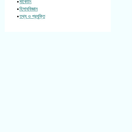
•
মার্কেটিং
•
হিসাববিজ্ঞান
•
তথ্য ও প্রযুক্তি