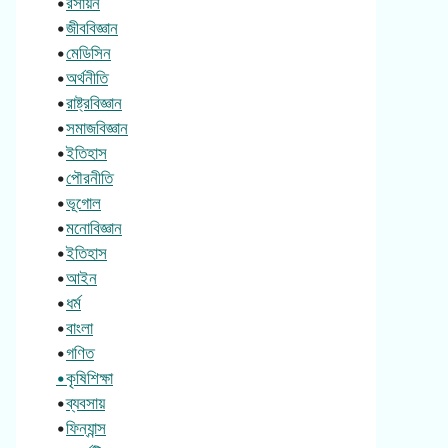
•
রসায়ন
•
জীববিজ্ঞান
•
মেডিসিন
•
অর্থনীতি
•
রাষ্ট্রবিজ্ঞান
•
সমাজবিজ্ঞান
•
ইতিহাস
•
পৌরনীতি
•
ভূগোল
•
মনোবিজ্ঞান
•
ইতিহাস
•
আইন
•
ধর্ম
•
বাংলা
•
গণিত
•কৃষিশিক্ষা
•
ব্যবসায়
•
ফিন্যান্স