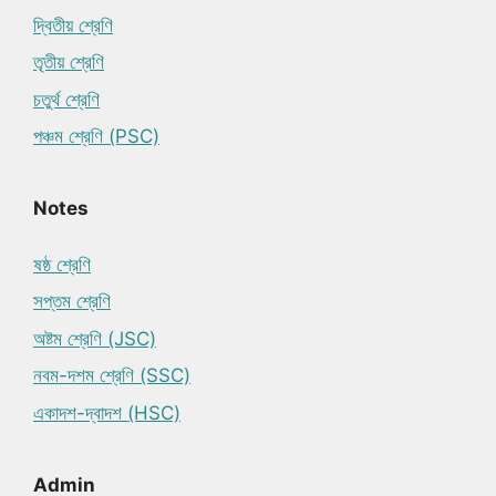
দ্বিতীয় শ্রেণি
তৃতীয় শ্রেণি
চতুর্থ শ্রেণি
পঞ্চম শ্রেণি (PSC)
Notes
ষষ্ঠ শ্রেণি
সপ্তম শ্রেণি
অষ্টম শ্রেণি (JSC)
নবম-দশম শ্রেণি (SSC)
একাদশ-দ্বাদশ (HSC)
Admin