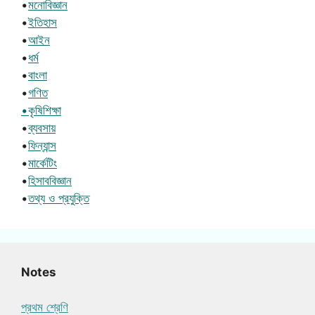
•
মনোবিজ্ঞান
•
ইতিহাস
•
আইন
•
ধর্ম
•
বাংলা
•
গণিত
•কৃষিশিক্ষা
•
ব্যবসায়
•
ফিন্যান্স
•
মার্কেটিং
•
হিসাববিজ্ঞান
•
তথ্য ও প্রযুক্তি
Notes
প্রথম শ্রেণি