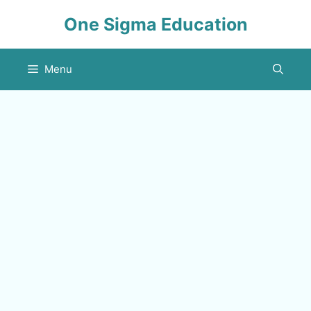
Skip
One Sigma Education
to
content
Menu