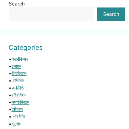
Search
Search
Categories
•
পদার্থবিজ্ঞান
•
রসায়ন
•
জীববিজ্ঞান
•
মেডিসিন
•
অর্থনীতি
•
রাষ্ট্রবিজ্ঞান
•
সমাজবিজ্ঞান
•
ইতিহাস
•
পৌরনীতি
•
ভূগোল