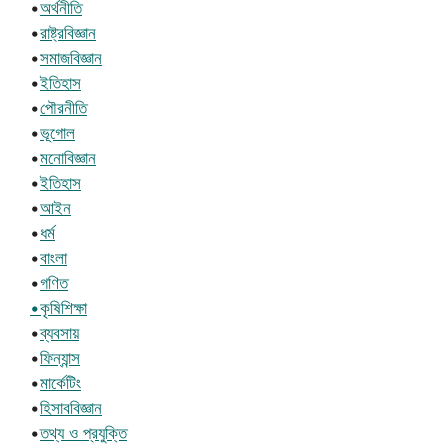
•
অর্থনীতি
•
রাষ্ট্রবিজ্ঞান
•
সমাজবিজ্ঞান
•
ইতিহাস
•
পৌরনীতি
•
ভূগোল
•
মনোবিজ্ঞান
•
ইতিহাস
•
আইন
•
ধর্ম
•
বাংলা
•
গণিত
•কৃষিশিক্ষা
•
ব্যবসায়
•
ফিন্যান্স
•
মার্কেটিং
•
হিসাববিজ্ঞান
•
তথ্য ও প্রযুক্তি