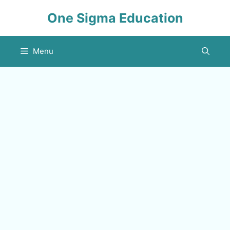
Skip
One Sigma Education
to
content
Menu