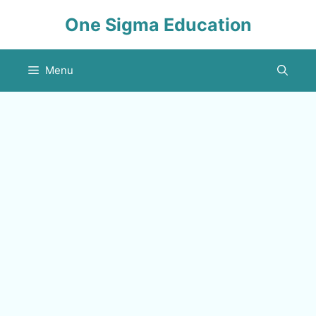
Skip
One Sigma Education
to
content
Menu