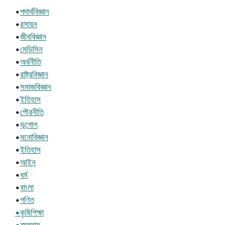
•
পদার্থবিজ্ঞান
•
রসায়ন
•
জীববিজ্ঞান
•
মেডিসিন
•
অর্থনীতি
•
রাষ্ট্রবিজ্ঞান
•
সমাজবিজ্ঞান
•
ইতিহাস
•
পৌরনীতি
•
ভূগোল
•
মনোবিজ্ঞান
•
ইতিহাস
•
আইন
•
ধর্ম
•
বাংলা
•
গণিত
•কৃষিশিক্ষা
•
ব্যবসায়