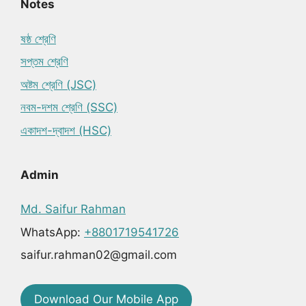
Notes
ষষ্ঠ শ্রেণি
সপ্তম শ্রেণি
অষ্টম শ্রেণি (JSC)
নবম-দশম শ্রেণি (SSC)
একাদশ-দ্বাদশ (HSC)
Admin
Md. Saifur Rahman
WhatsApp:
+8801719541726
saifur.rahman02@gmail.com
Download Our Mobile App