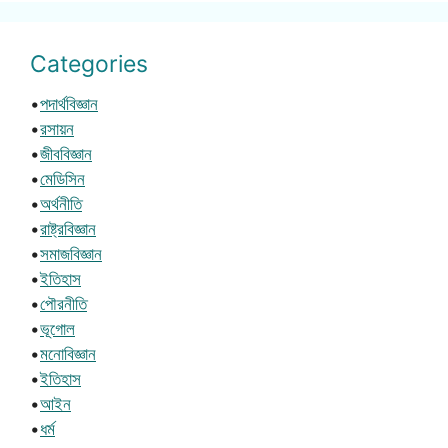
Categories
•
পদার্থবিজ্ঞান
•
রসায়ন
•
জীববিজ্ঞান
•
মেডিসিন
•
অর্থনীতি
•
রাষ্ট্রবিজ্ঞান
•
সমাজবিজ্ঞান
•
ইতিহাস
•
পৌরনীতি
•
ভূগোল
•
মনোবিজ্ঞান
•
ইতিহাস
•
আইন
•
ধর্ম