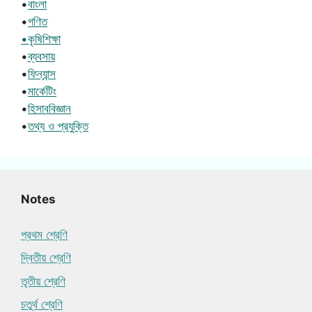
•
বাংলা
•
গণিত
•কৃষিশিক্ষা
•
ব্যবসায়
•
ফিন্যান্স
•
মার্কেটিং
•
হিসাববিজ্ঞান
•
তথ্য ও প্রযুক্তি
Notes
প্রথম শ্রেণি
দ্বিতীয় শ্রেণি
তৃতীয় শ্রেণি
চতুর্থ শ্রেণি