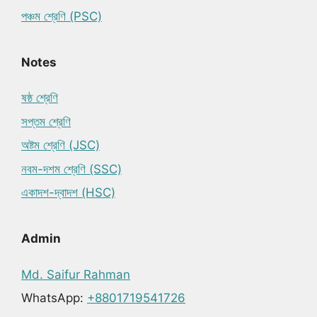
পঞ্চম শ্রেণি (PSC)
Notes
ষষ্ঠ শ্রেণি
সপ্তম শ্রেণি
অষ্টম শ্রেণি (JSC)
নবম-দশম শ্রেণি (SSC)
একাদশ-দ্বাদশ (HSC)
Admin
Md. Saifur Rahman
WhatsApp:
+8801719541726