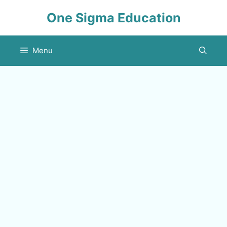
Skip
One Sigma Education
to
content
Menu