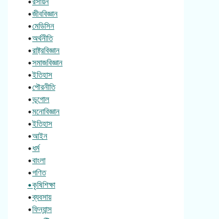
•
রসায়ন
•
জীববিজ্ঞান
•
মেডিসিন
•
অর্থনীতি
•
রাষ্ট্রবিজ্ঞান
•
সমাজবিজ্ঞান
•
ইতিহাস
•
পৌরনীতি
•
ভূগোল
•
মনোবিজ্ঞান
•
ইতিহাস
•
আইন
•
ধর্ম
•
বাংলা
•
গণিত
•কৃষিশিক্ষা
•
ব্যবসায়
•
ফিন্যান্স