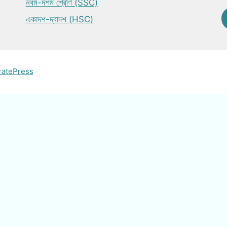
নবম-দশম শ্রেণি (SSC)
একাদশ-দ্বাদশ (HSC)
ratePress