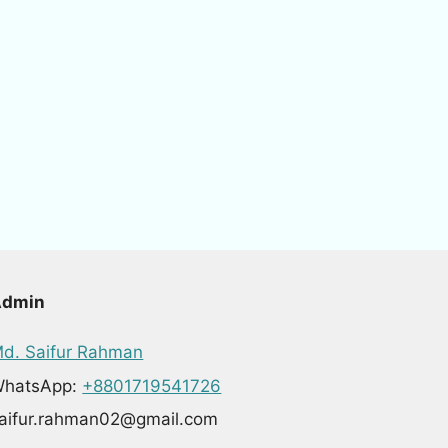
Admin
d. Saifur Rahman
hatsApp:
+8801719541726
aifur.rahman02@gmail.com