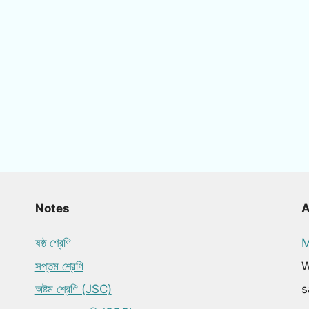
Notes
ষষ্ঠ শ্রেণি
M
সপ্তম শ্রেণি
W
অষ্টম শ্রেণি (JSC)
s