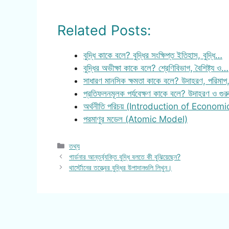
Related Posts:
বুদ্ধি কাকে বলে? বুদ্ধির সংক্ষিপ্ত ইতিহাস, বুদ্ধি…
বুদ্ধির অভীক্ষা কাকে বলে? শ্রেণিবিভাগ, বৈশিষ্ট্য ও…
সাধারণ মানসিক ক্ষমতা কাকে বলে? উদাহরণ, পরিমাপ
প্রতিফলনমূলক পর্যবেক্ষণ কাকে বলে? উদাহরণ ও গুরুত
অর্থনীতি পরিচয় (Introduction of Economi
পরমাণুর মডেল (Atomic Model)
Categories
তথ্য
গার্ডনার আন্তর্ব্যক্তি বুদ্ধি বলতে কী বুঝিয়েছেন?
থার্স্টোনের তত্ত্বের বুদ্ধির উপাদানগুলি লিখুন।