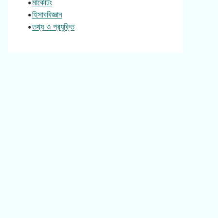
•
মার্কেটিং
•
হিসাববিজ্ঞান
•
তথ্য ও প্রযুক্তি