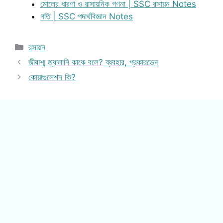
মোলের ধারণা ও রাসায়নিক গণনা | SSC রসায়ন Notes
গতি | SSC পদার্থবিজ্ঞান Notes
Categories
রসায়ন
জীবাশ্ম জ্বালানি কাকে বলে? ব্যবহার, প্রকারভেদ
কোয়াগুলেশন কি?