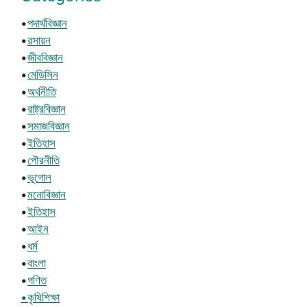
•
পদার্থবিজ্ঞান
•
রসায়ন
•
জীববিজ্ঞান
•
মেডিসিন
•
অর্থনীতি
•
রাষ্ট্রবিজ্ঞান
•
সমাজবিজ্ঞান
•
ইতিহাস
•
পৌরনীতি
•
ভূগোল
•
মনোবিজ্ঞান
•
ইতিহাস
•
আইন
•
ধর্ম
•
বাংলা
•
গণিত
•কৃষিশিক্ষা