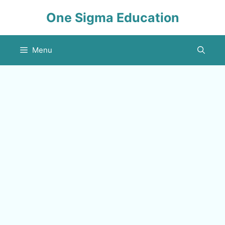
Skip
One Sigma Education
to
content
Menu