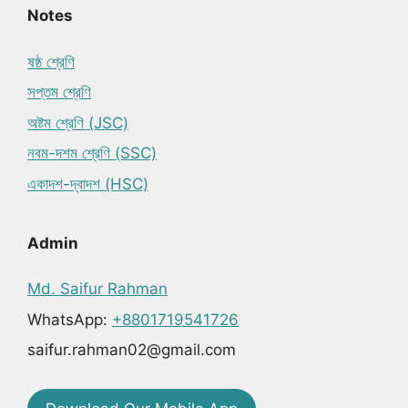
Notes
ষষ্ঠ শ্রেণি
সপ্তম শ্রেণি
অষ্টম শ্রেণি (JSC)
নবম-দশম শ্রেণি (SSC)
একাদশ-দ্বাদশ (HSC)
Admin
Md. Saifur Rahman
WhatsApp:
+8801719541726
saifur.rahman02@gmail.com