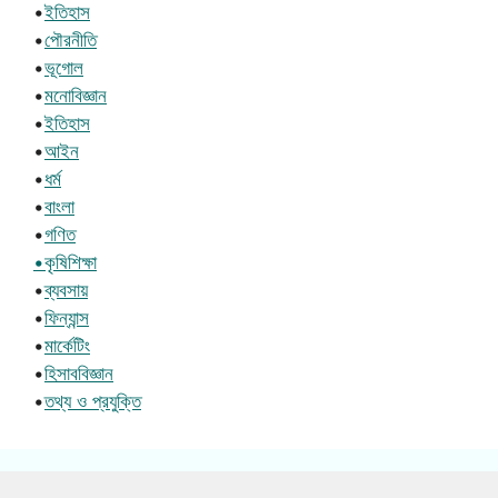
•
ইতিহাস
•
পৌরনীতি
•
ভূগোল
•
মনোবিজ্ঞান
•
ইতিহাস
•
আইন
•
ধর্ম
•
বাংলা
•
গণিত
•কৃষিশিক্ষা
•
ব্যবসায়
•
ফিন্যান্স
•
মার্কেটিং
•
হিসাববিজ্ঞান
•
তথ্য ও প্রযুক্তি