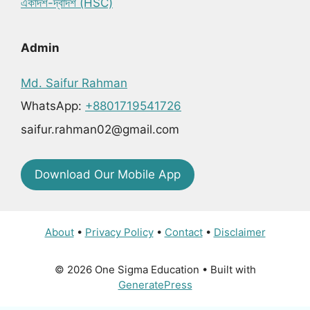
একাদশ-দ্বাদশ (HSC)
Admin
Md. Saifur Rahman
WhatsApp:
+8801719541726
saifur.rahman02@gmail.com
Download Our Mobile App
About
•
Privacy Policy
•
Contact
•
Disclaimer
© 2026 One Sigma Education
• Built with
GeneratePress