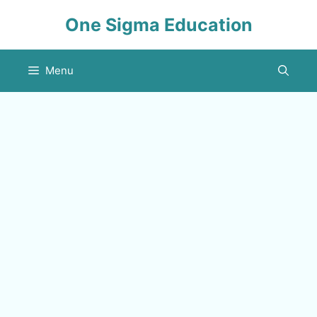
Skip
One Sigma Education
to
content
Menu