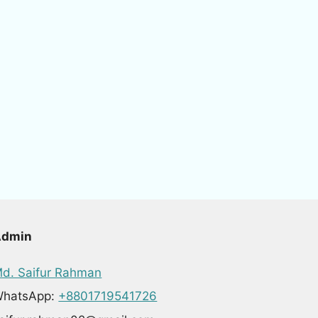
Admin
d. Saifur Rahman
hatsApp:
+8801719541726