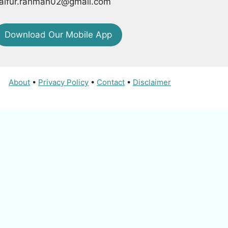
aifur.rahman02@gmail.com
Download Our Mobile App
About
•
Privacy Policy
•
Contact
•
Disclaimer