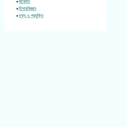
•
মার্কেটিং
•
হিসাববিজ্ঞান
•
তথ্য ও প্রযুক্তি