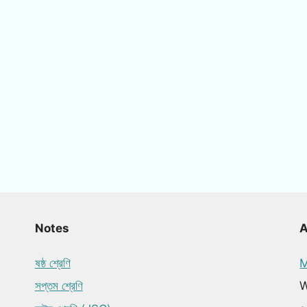
Notes
ষষ্ঠ শ্রেণি
M
সপ্তম শ্রেণি
W