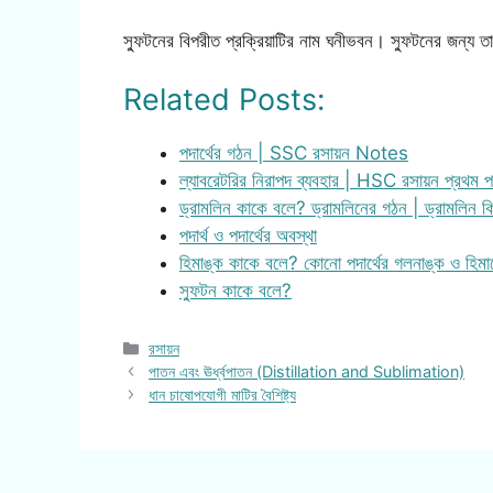
স্ফুটনের বিপরীত প্রক্রিয়াটির নাম ঘনীভবন। স্ফুটনের জন্য ত
Related Posts:
পদার্থের গঠন | SSC রসায়ন Notes
ল্যাবরেটরির নিরাপদ ব্যবহার | HSC রসায়ন প্রথম
ড্রামলিন কাকে বলে? ড্রামলিনের গঠন | ড্রামলিন 
পদার্থ ও পদার্থের অবস্থা
হিমাঙ্ক কাকে বলে? কোনো পদার্থের গলনাঙ্ক ও হিম
স্ফুটন কাকে বলে?
Categories
রসায়ন
পাতন এবং ঊর্ধ্বপাতন (Distillation and Sublimation)
ধান চাষোপযোগী মাটির বৈশিষ্ট্য