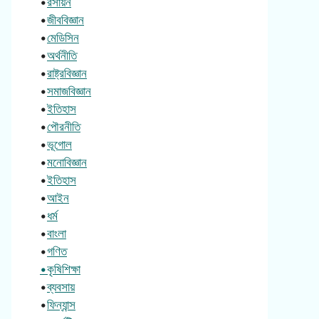
•
রসায়ন
•
জীববিজ্ঞান
•
মেডিসিন
•
অর্থনীতি
•
রাষ্ট্রবিজ্ঞান
•
সমাজবিজ্ঞান
•
ইতিহাস
•
পৌরনীতি
•
ভূগোল
•
মনোবিজ্ঞান
•
ইতিহাস
•
আইন
•
ধর্ম
•
বাংলা
•
গণিত
•কৃষিশিক্ষা
•
ব্যবসায়
•
ফিন্যান্স