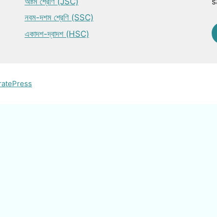
অষ্টম শ্রেণি (JSC)
s
নবম-দশম শ্রেণি (SSC)
একাদশ-দ্বাদশ (HSC)
ratePress