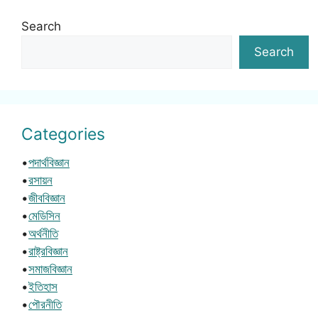
Search
Search
Categories
•
পদার্থবিজ্ঞান
•
রসায়ন
•
জীববিজ্ঞান
•
মেডিসিন
•
অর্থনীতি
•
রাষ্ট্রবিজ্ঞান
•
সমাজবিজ্ঞান
•
ইতিহাস
•
পৌরনীতি