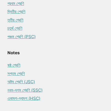
প্রথম শ্রেণি
দ্বিতীয় শ্রেণি
তৃতীয় শ্রেণি
চতুর্থ শ্রেণি
পঞ্চম শ্রেণি (PSC)
Notes
ষষ্ঠ শ্রেণি
সপ্তম শ্রেণি
অষ্টম শ্রেণি (JSC)
নবম-দশম শ্রেণি (SSC)
একাদশ-দ্বাদশ (HSC)