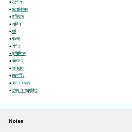
•
ভূগোল
•
মনোবিজ্ঞান
•
ইতিহাস
•
আইন
•
ধর্ম
•
বাংলা
•
গণিত
•কৃষিশিক্ষা
•
ব্যবসায়
•
ফিন্যান্স
•
মার্কেটিং
•
হিসাববিজ্ঞান
•
তথ্য ও প্রযুক্তি
Notes