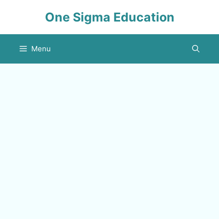
Skip
One Sigma Education
to
content
Menu