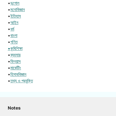
•
ভূগোল
•
মনোবিজ্ঞান
•
ইতিহাস
•
আইন
•
ধর্ম
•
বাংলা
•
গণিত
•কৃষিশিক্ষা
•
ব্যবসায়
•
ফিন্যান্স
•
মার্কেটিং
•
হিসাববিজ্ঞান
•
তথ্য ও প্রযুক্তি
Notes