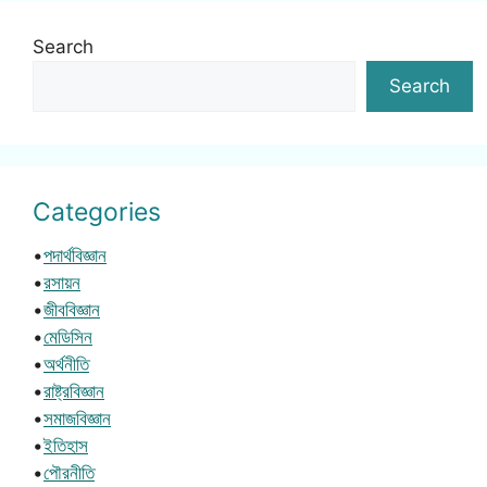
Search
Search
Categories
•
পদার্থবিজ্ঞান
•
রসায়ন
•
জীববিজ্ঞান
•
মেডিসিন
•
অর্থনীতি
•
রাষ্ট্রবিজ্ঞান
•
সমাজবিজ্ঞান
•
ইতিহাস
•
পৌরনীতি