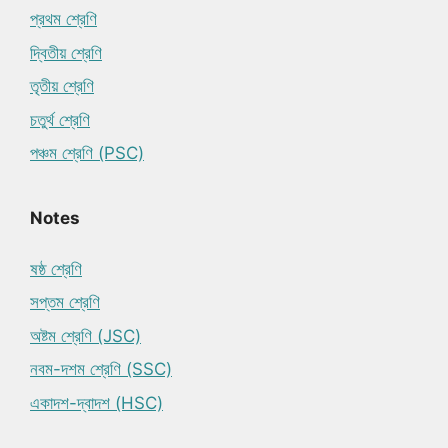
প্রথম শ্রেণি
দ্বিতীয় শ্রেণি
তৃতীয় শ্রেণি
চতুর্থ শ্রেণি
পঞ্চম শ্রেণি (PSC)
Notes
ষষ্ঠ শ্রেণি
সপ্তম শ্রেণি
অষ্টম শ্রেণি (JSC)
নবম-দশম শ্রেণি (SSC)
একাদশ-দ্বাদশ (HSC)