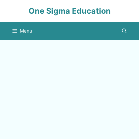
Skip
One Sigma Education
to
content
Menu