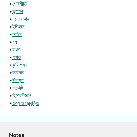
•
পৌরনীতি
•
ভূগোল
•
মনোবিজ্ঞান
•
ইতিহাস
•
আইন
•
ধর্ম
•
বাংলা
•
গণিত
•কৃষিশিক্ষা
•
ব্যবসায়
•
ফিন্যান্স
•
মার্কেটিং
•
হিসাববিজ্ঞান
•
তথ্য ও প্রযুক্তি
Notes