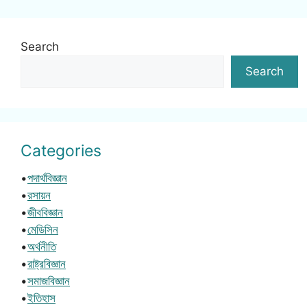
Search
Search
Categories
•
পদার্থবিজ্ঞান
•
রসায়ন
•
জীববিজ্ঞান
•
মেডিসিন
•
অর্থনীতি
•
রাষ্ট্রবিজ্ঞান
•
সমাজবিজ্ঞান
•
ইতিহাস