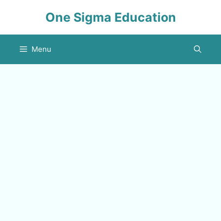
Skip
One Sigma Education
to
content
Menu