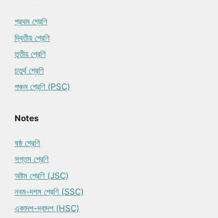
প্রথম শ্রেণি
দ্বিতীয় শ্রেণি
তৃতীয় শ্রেণি
চতুর্থ শ্রেণি
পঞ্চম শ্রেণি (PSC)
Notes
ষষ্ঠ শ্রেণি
সপ্তম শ্রেণি
অষ্টম শ্রেণি (JSC)
নবম-দশম শ্রেণি (SSC)
একাদশ-দ্বাদশ (HSC)