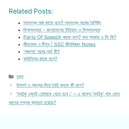
Related Posts:
সমসংস্থ অঙ্গ কাকে বলে? সমসংস্থ অঙ্গের বৈশিষ্ট্য
বিশ্বসভ্যতা - বাংলাদেশের ইতিহাস ও বিশ্বসভ্যতা
Parts Of Speech কাকে বলে? কত প্রকার ও কি কি?
জীবকোষ ও টিস্যু | SSC জীববিজ্ঞান Notes
'পঞ্চশর' শব্দের অর্থ কী?
কাউন্সিলর কাকে বলে?
Categories
তথ্য
উপসর্গ ও প্রত্যয় দিয়ে তৈরি শব্দকে কী বলে?
‘সবটুকু ওষুধই তোমাকে খেতে হবে।’ – এ বাক্যে ‘সবটুকু’ পদে কোন
ধরনের লগ্নক ব্যবহৃত হয়েছে?