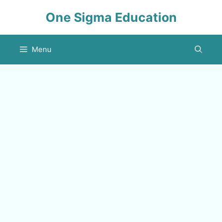
Skip
One Sigma Education
to
content
Menu