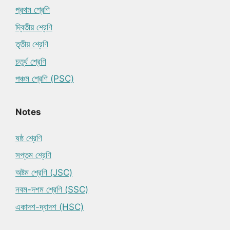
প্রথম শ্রেণি
দ্বিতীয় শ্রেণি
তৃতীয় শ্রেণি
চতুর্থ শ্রেণি
পঞ্চম শ্রেণি (PSC)
Notes
ষষ্ঠ শ্রেণি
সপ্তম শ্রেণি
অষ্টম শ্রেণি (JSC)
নবম-দশম শ্রেণি (SSC)
একাদশ-দ্বাদশ (HSC)