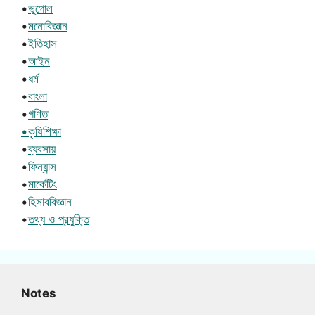
•
ভূগোল
•
মনোবিজ্ঞান
•
ইতিহাস
•
আইন
•
ধর্ম
•
বাংলা
•
গণিত
•কৃষিশিক্ষা
•
ব্যবসায়
•
ফিন্যান্স
•
মার্কেটিং
•
হিসাববিজ্ঞান
•
তথ্য ও প্রযুক্তি
Notes