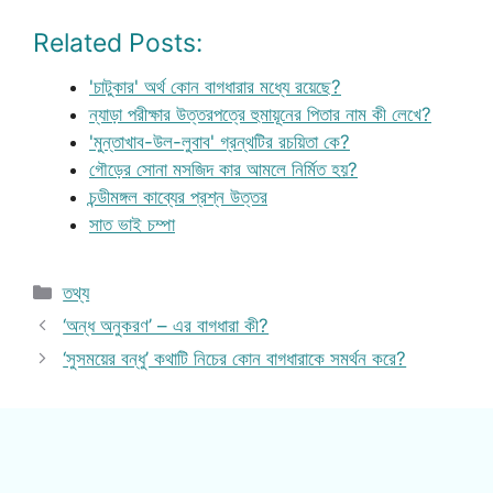
Related Posts:
'চাটুকার' অর্থ কোন বাগধারার মধ্যে রয়েছে?
ন্যাড়া পরীক্ষার উত্তরপত্রে হুমায়ূনের পিতার নাম কী লেখে?
'মুন্তাখাব-উল-লুবাব' গ্রন্থটির রচয়িতা কে?
গৌড়ের সোনা মসজিদ কার আমলে নির্মিত হয়?
চন্ডীমঙ্গল কাব্যের প্রশ্ন উত্তর
সাত ভাই চম্পা
Categories
তথ্য
‘অন্ধ অনুকরণ’ – এর বাগধারা কী?
‘সুসময়ের বন্ধু’ কথাটি নিচের কোন বাগধারাকে সমর্থন করে?