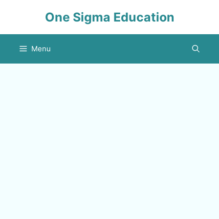
Skip
One Sigma Education
to
content
Menu