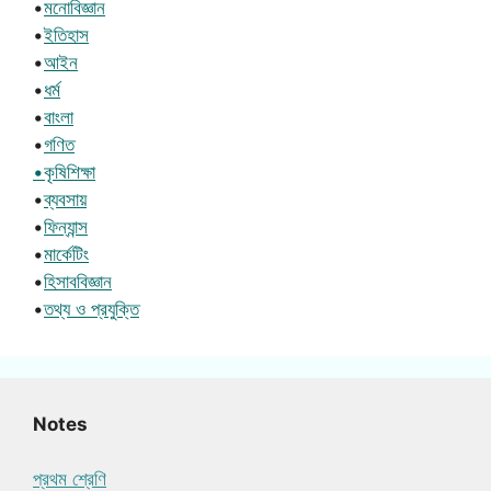
•
মনোবিজ্ঞান
•
ইতিহাস
•
আইন
•
ধর্ম
•
বাংলা
•
গণিত
•কৃষিশিক্ষা
•
ব্যবসায়
•
ফিন্যান্স
•
মার্কেটিং
•
হিসাববিজ্ঞান
•
তথ্য ও প্রযুক্তি
Notes
প্রথম শ্রেণি