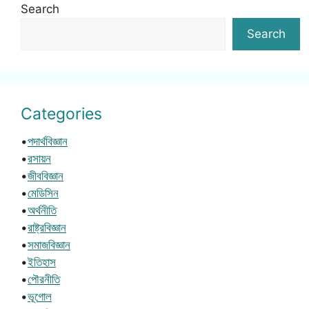
Search
Search
Categories
•
পদার্থবিজ্ঞান
•
রসায়ন
•
জীববিজ্ঞান
•
মেডিসিন
•
অর্থনীতি
•
রাষ্ট্রবিজ্ঞান
•
সমাজবিজ্ঞান
•
ইতিহাস
•
পৌরনীতি
•
ভূগোল