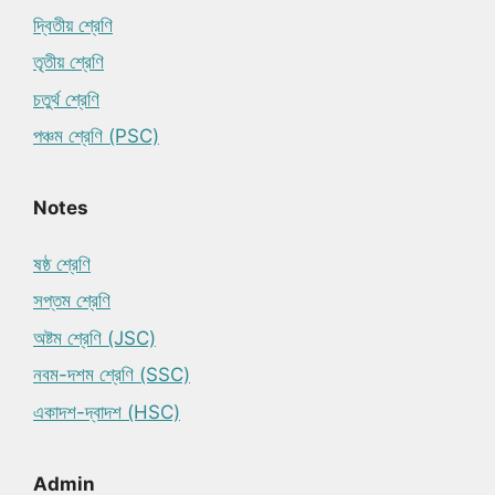
দ্বিতীয় শ্রেণি
তৃতীয় শ্রেণি
চতুর্থ শ্রেণি
পঞ্চম শ্রেণি (PSC)
Notes
ষষ্ঠ শ্রেণি
সপ্তম শ্রেণি
অষ্টম শ্রেণি (JSC)
নবম-দশম শ্রেণি (SSC)
একাদশ-দ্বাদশ (HSC)
Admin