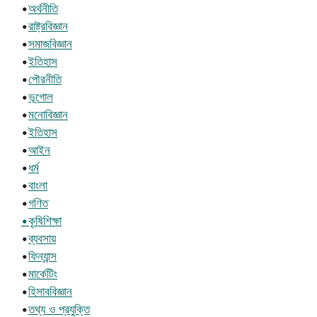
•
অর্থনীতি
•
রাষ্ট্রবিজ্ঞান
•
সমাজবিজ্ঞান
•
ইতিহাস
•
পৌরনীতি
•
ভূগোল
•
মনোবিজ্ঞান
•
ইতিহাস
•
আইন
•
ধর্ম
•
বাংলা
•
গণিত
•কৃষিশিক্ষা
•
ব্যবসায়
•
ফিন্যান্স
•
মার্কেটিং
•
হিসাববিজ্ঞান
•
তথ্য ও প্রযুক্তি