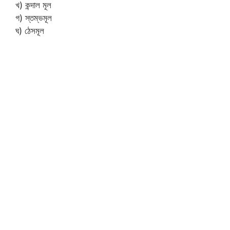
খ) কন্দাল মূল
গ) স্তম্ভমূল
ঘ) ঠেসমূল