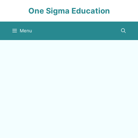
Skip
One Sigma Education
to
content
Menu