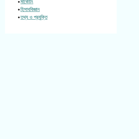
•
মার্কেটিং
•
হিসাববিজ্ঞান
•
তথ্য ও প্রযুক্তি