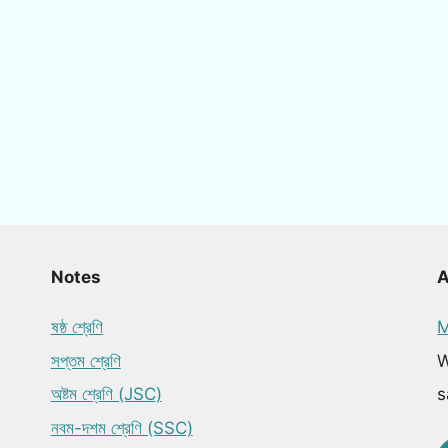
Notes
ষষ্ঠ শ্রেণি
M
সপ্তম শ্রেণি
W
অষ্টম শ্রেণি (JSC)
s
নবম-দশম শ্রেণি (SSC)