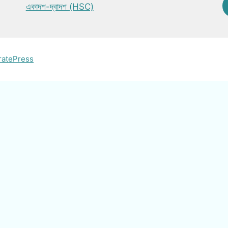
একাদশ-দ্বাদশ (HSC)
ratePress