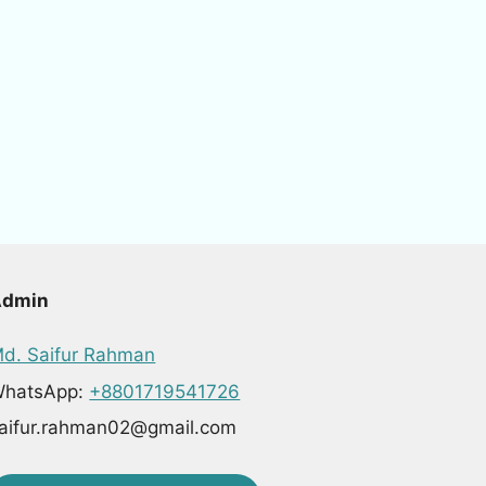
Admin
d. Saifur Rahman
hatsApp:
+8801719541726
aifur.rahman02@gmail.com