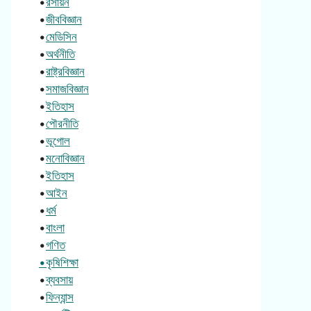
•
রসায়ন
•
জীববিজ্ঞান
•
মেডিসিন
•
অর্থনীতি
•
রাষ্ট্রবিজ্ঞান
•
সমাজবিজ্ঞান
•
ইতিহাস
•
পৌরনীতি
•
ভূগোল
•
মনোবিজ্ঞান
•
ইতিহাস
•
আইন
•
ধর্ম
•
বাংলা
•
গণিত
•কৃষিশিক্ষা
•
ব্যবসায়
•
ফিন্যান্স