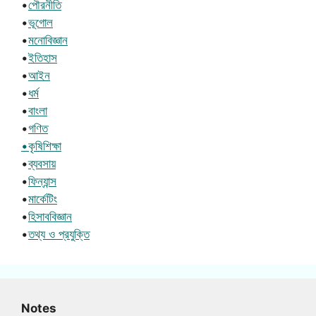
•
পৌরনীতি
•
ভূগোল
•
মনোবিজ্ঞান
•
ইতিহাস
•
আইন
•
ধর্ম
•
বাংলা
•
গণিত
•কৃষিশিক্ষা
•
ব্যবসায়
•
ফিন্যান্স
•
মার্কেটিং
•
হিসাববিজ্ঞান
•
তথ্য ও প্রযুক্তি
Notes