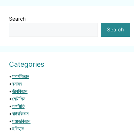
Search
Search
Categories
•
পদার্থবিজ্ঞান
•
রসায়ন
•
জীববিজ্ঞান
•
মেডিসিন
•
অর্থনীতি
•
রাষ্ট্রবিজ্ঞান
•
সমাজবিজ্ঞান
•
ইতিহাস