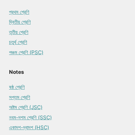
প্রথম শ্রেণি
দ্বিতীয় শ্রেণি
তৃতীয় শ্রেণি
চতুর্থ শ্রেণি
পঞ্চম শ্রেণি (PSC)
Notes
ষষ্ঠ শ্রেণি
সপ্তম শ্রেণি
অষ্টম শ্রেণি (JSC)
নবম-দশম শ্রেণি (SSC)
একাদশ-দ্বাদশ (HSC)