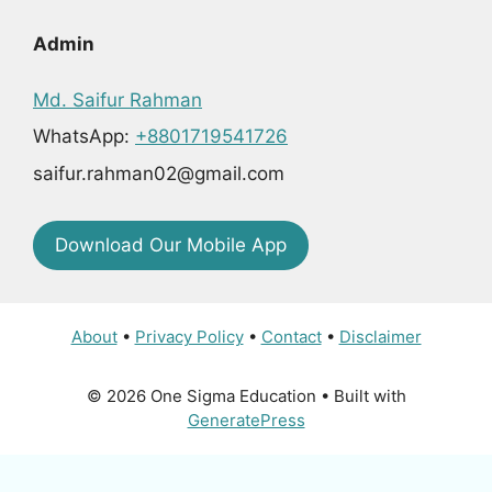
Admin
Md. Saifur Rahman
WhatsApp:
+8801719541726
saifur.rahman02@gmail.com
Download Our Mobile App
About
•
Privacy Policy
•
Contact
•
Disclaimer
© 2026 One Sigma Education
• Built with
GeneratePress