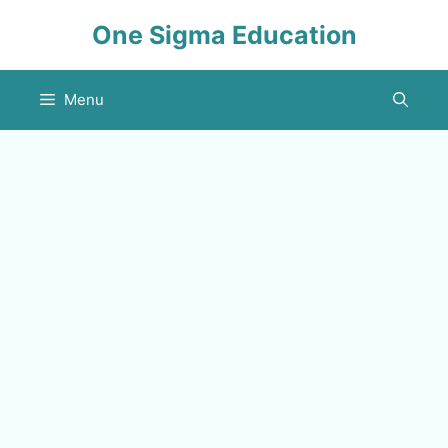
Skip
One Sigma Education
to
content
Menu