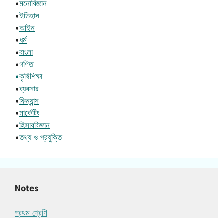
•
মনোবিজ্ঞান
•
ইতিহাস
•
আইন
•
ধর্ম
•
বাংলা
•
গণিত
•কৃষিশিক্ষা
•
ব্যবসায়
•
ফিন্যান্স
•
মার্কেটিং
•
হিসাববিজ্ঞান
•
তথ্য ও প্রযুক্তি
Notes
প্রথম শ্রেণি