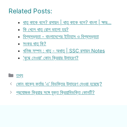
Related Posts:
ধাতু কাকে বলে? রসায়ন | ধাতু কাকে বলে? বাংলা | ক্ষার…
কি খেলে ধাতু রোগ ভালো হয়?
বিশ্বসভ্যতা - বাংলাদেশের ইতিহাস ও বিশ্বসভ্যতা
সংকর ধাতু কি?
খনিজ সম্পদ : ধাতু - অধাতু | SSC রসায়ন Notes
'বুঝে নেওয়া' কোন ক্রিয়ার উদাহরণ?
Categories
তথ্য
কোন বাক্যে কর্তায় ‘এ’ বিভক্তির উদাহরণ দেওয়া হয়েছে?
প্রযোজক ক্রিয়ার সঙ্গে যুক্ত ক্রিয়াবিভক্তি কোনটি?