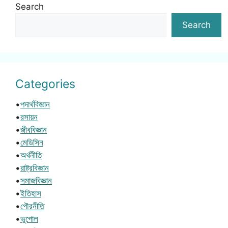
Search
Search
Categories
•
পদার্থবিজ্ঞান
•
রসায়ন
•
জীববিজ্ঞান
•
মেডিসিন
•
অর্থনীতি
•
রাষ্ট্রবিজ্ঞান
•
সমাজবিজ্ঞান
•
ইতিহাস
•
পৌরনীতি
•
ভূগোল