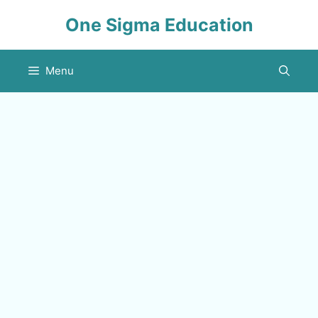
Skip
One Sigma Education
to
content
Menu