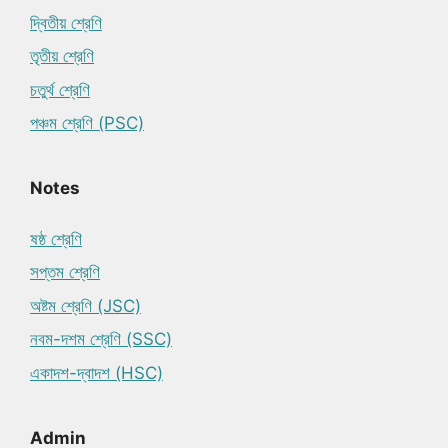
দ্বিতীয় শ্রেণি
তৃতীয় শ্রেণি
চতুর্থ শ্রেণি
পঞ্চম শ্রেণি (PSC)
Notes
ষষ্ঠ শ্রেণি
সপ্তম শ্রেণি
অষ্টম শ্রেণি (JSC)
নবম-দশম শ্রেণি (SSC)
একাদশ-দ্বাদশ (HSC)
Admin