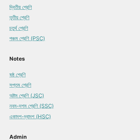
দ্বিতীয় শ্রেণি
তৃতীয় শ্রেণি
চতুর্থ শ্রেণি
পঞ্চম শ্রেণি (PSC)
Notes
ষষ্ঠ শ্রেণি
সপ্তম শ্রেণি
অষ্টম শ্রেণি (JSC)
নবম-দশম শ্রেণি (SSC)
একাদশ-দ্বাদশ (HSC)
Admin