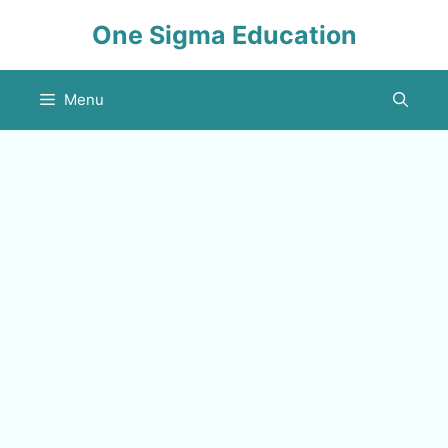
Skip
One Sigma Education
to
content
Menu