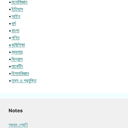
•
মনোবিজ্ঞান
•
ইতিহাস
•
আইন
•
ধর্ম
•
বাংলা
•
গণিত
•কৃষিশিক্ষা
•
ব্যবসায়
•
ফিন্যান্স
•
মার্কেটিং
•
হিসাববিজ্ঞান
•
তথ্য ও প্রযুক্তি
Notes
প্রথম শ্রেণি