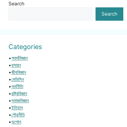
Search
Search
Categories
•
পদার্থবিজ্ঞান
•
রসায়ন
•
জীববিজ্ঞান
•
মেডিসিন
•
অর্থনীতি
•
রাষ্ট্রবিজ্ঞান
•
সমাজবিজ্ঞান
•
ইতিহাস
•
পৌরনীতি
•
ভূগোল