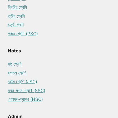
দ্বিতীয় শ্রেণি
তৃতীয় শ্রেণি
চতুর্থ শ্রেণি
পঞ্চম শ্রেণি (PSC)
Notes
ষষ্ঠ শ্রেণি
সপ্তম শ্রেণি
অষ্টম শ্রেণি (JSC)
নবম-দশম শ্রেণি (SSC)
একাদশ-দ্বাদশ (HSC)
Admin