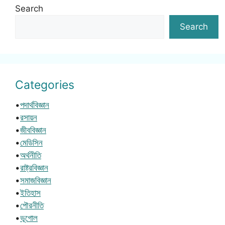
Search
Search
Categories
•
পদার্থবিজ্ঞান
•
রসায়ন
•
জীববিজ্ঞান
•
মেডিসিন
•
অর্থনীতি
•
রাষ্ট্রবিজ্ঞান
•
সমাজবিজ্ঞান
•
ইতিহাস
•
পৌরনীতি
•
ভূগোল