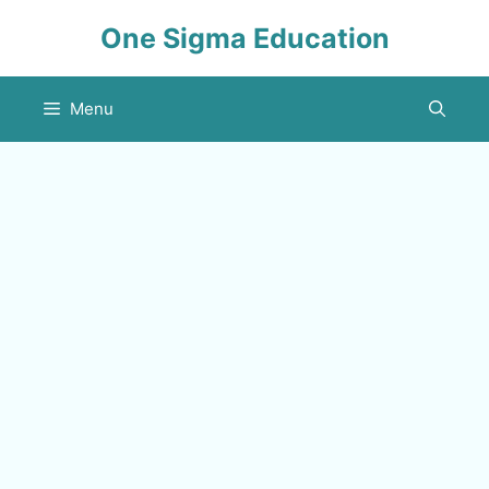
Skip
One Sigma Education
to
content
Menu