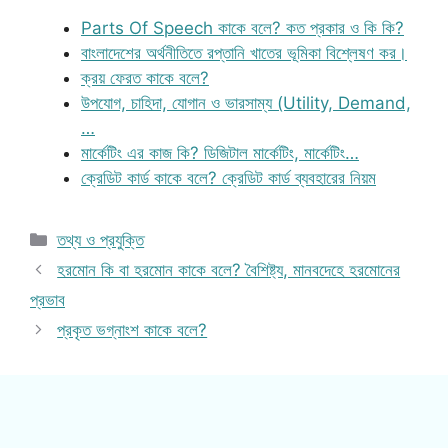
Parts Of Speech কাকে বলে? কত প্রকার ও কি কি?
বাংলাদেশের অর্থনীতিতে রপ্তানি খাতের ভূমিকা বিশ্লেষণ কর।
ক্রয় ফেরত কাকে বলে?
উপযোগ, চাহিদা, যোগান ও ভারসাম্য (Utility, Demand,
…
মার্কেটিং এর কাজ কি? ডিজিটাল মার্কেটিং, মার্কেটিং…
ক্রেডিট কার্ড কাকে বলে? ক্রেডিট কার্ড ব্যবহারের নিয়ম
Categories
তথ্য ও প্রযুক্তি
হরমোন কি বা হরমোন কাকে বলে? বৈশিষ্ট্য, মানবদেহে হরমোনের
প্রভাব
প্রকৃত ভগ্নাংশ কাকে বলে?