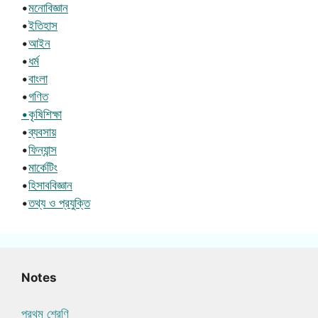
•
মনোবিজ্ঞান
•
ইতিহাস
•
আইন
•
ধর্ম
•
বাংলা
•
গণিত
•কৃষিশিক্ষা
•
ব্যবসায়
•
ফিন্যান্স
•
মার্কেটিং
•
হিসাববিজ্ঞান
•
তথ্য ও প্রযুক্তি
Notes
প্রথম শ্রেণি